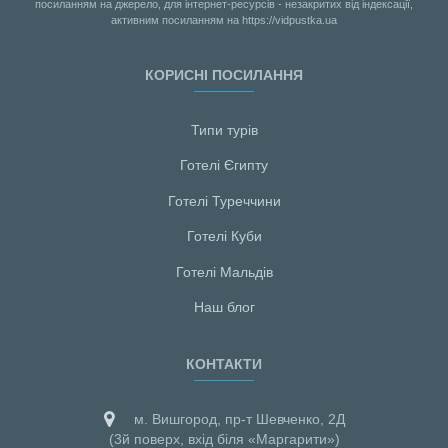
посиланням на джерело, для інтернет-ресурсів - незакритих від індексації,
активним посиланням на https://vidpustka.ua
КОРИСНІ ПОСИЛАННЯ
Типи турів
Готелі Єгипту
Готелі Туреччини
Готелі Куби
Готелі Мальдiв
Наш блог
КОНТАКТИ
м. Вишгород, пр-т Шевченко, 2Д
(3й поверх, вхід біля «Маргарити»)