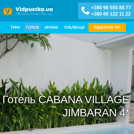
+380 98 550 88 77
+380 66 122 11 22
ТУРИ
ГОТЕЛІ
КРАЇНИ
ПУБЛІКАЦІЇ
ПІДІБРАТИ ТУР
Готель CABANA VILLAGE
JIMBARAN 4*