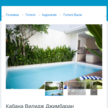
Головна
›
Готелі
›
Індонезія
›
Готелі Бали
Кабана Вилидж Джимбаран