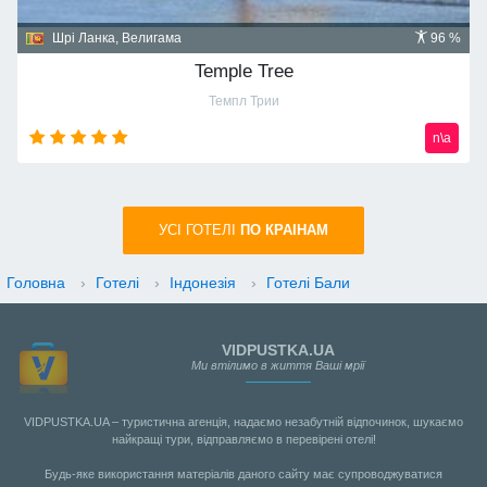
Домініканська республіка, Пунта Кана
91 %
Majestic Mirage 5*
Маджестик Мираж
n\a
УСI ГОТЕЛІ
ПО КРАIНАМ
Головна
›
Готелі
›
Індонезія
›
Готелі Бали
VIDPUSTKA.UA
Ми втілимо в життя Ваші мрії
VIDPUSTKA.UA – туристична агенція, надаємо незабутній відпочинок, шукаємо
найкращі тури, відправляємо в перевірені отелі!
Будь-яке використання матеріалів даного сайту має супроводжуватися