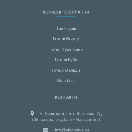
КОРИСНІ ПОСИЛАННЯ
Типи турів
Готелі Єгипту
Готелі Туреччини
Готелі Куби
Готелі Мальдiв
Наш блог
КОНТАКТИ
м. Вишгород, пр-т Шевченко, 2Д
(3й поверх, вхід біля «Маргарити»)
info@vidpustka.ua