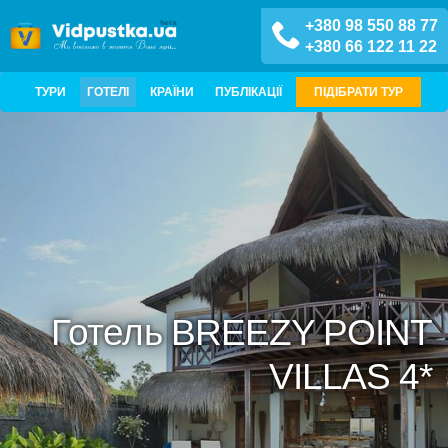
+380 98 550 88 77
+380 66 122 11 22
ТУРИ
ГОТЕЛІ
КРАЇНИ
ПУБЛІКАЦІЇ
ПІДІБРАТИ ТУР
Готель BREEZY POINT
VILLAS 4*