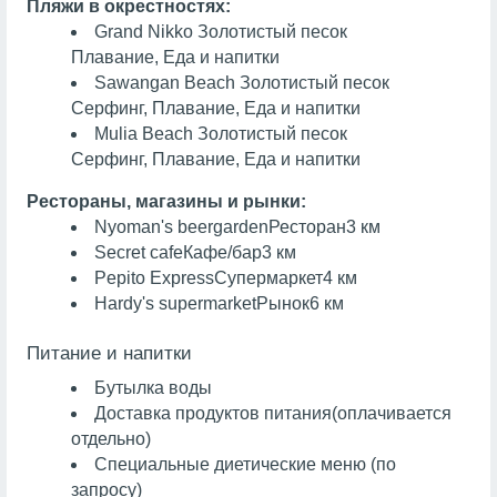
Пляжи в окрестностях:
Grand Nikko
Золотистый песок
Плавание, Еда и напитки
Sawangan Beach
Золотистый песок
Серфинг, Плавание, Еда и напитки
Mulia Beach
Золотистый песок
Серфинг, Плавание, Еда и напитки
Рестораны, магазины и рынки:
Nyoman's beergarden
Ресторан
3 км
Secret cafe
Кафе/бар
3 км
Pepito Express
Супермаркет
4 км
Hardy's supermarket
Рынок
6 км
Питание и напитки
Бутылка воды
Доставка продуктов питания
(оплачивается
отдельно)
Специальные диетические меню (по
запросу)