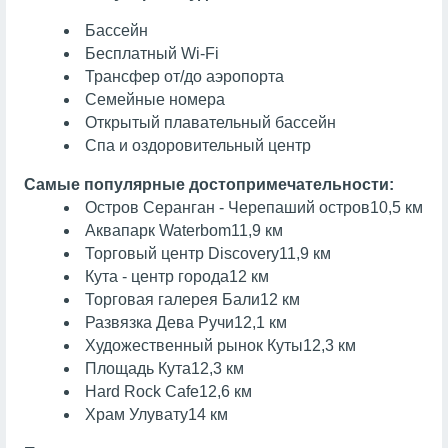
Бассейн
Бесплатный Wi-Fi
Трансфер от/до аэропорта
Семейные номера
Открытый плавательный бассейн
Спа и оздоровительный центр
Самые популярные достопримечательности:
Остров Серанган - Черепаший остров
10,5 км
Аквапарк Waterbom
11,9 км
Торговый центр Discovery
11,9 км
Кута - центр города
12 км
Торговая галерея Бали
12 км
Развязка Дева Ручи
12,1 км
Художественный рынок Куты
12,3 км
Площадь Кута
12,3 км
Hard Rock Cafe
12,6 км
Храм Улувату
14 км