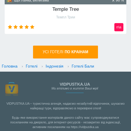
Домініканська республіка, Пунта Кана
91 %
Majestic Mirage 5*
Маджестик Мираж
n\a
УСI ГОТЕЛІ
ПО КРАIНАМ
Головна
›
Готелі
›
Індонезія
›
Готелі Бали
VIDPUSTKA.UA
Ми втілимо в життя Ваші мрії
VIDPUSTKA.UA – туристична агенція, надаємо незабутній відпочинок, шукаємо
найкращі тури, відправляємо в перевірені отелі!
Будь-яке використання матеріалів даного сайту має супроводжуватися
посиланням на джерело, для інтернет-ресурсів - незакритих від індексації,
активним посиланням на https://vidpustka.ua