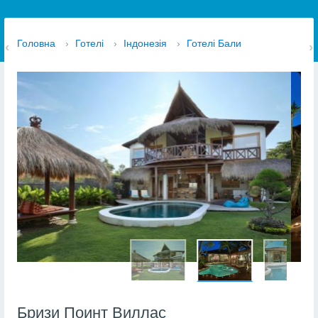
Головна
›
Готелі
›
Індонезія
›
Готелі Бали
Бризи Поинт Виллас