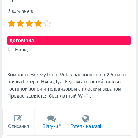
81
%
978
договірна
Бали,
Комплекс Breezy Point Villas расположен в 2,5 км от
пляжа Гегер в Нуса-Дуа. К услугам гостей виллы с
гостиной зоной и телевизором с плоским экраном.
Предоставляется бесплатный Wi-Fi.
0
Описання
Вiдгуки
Готель на мапi