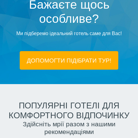
Бажаєте щось
особливе?
Ми підберемо ідеальний готель саме для Вас!
ДОПОМОГТИ ПІДIБРАТИ ТУР!
ПОПУЛЯРНІ ГОТЕЛІ ДЛЯ
КОМФОРТНОГО ВІДПОЧИНКУ
Здійсніть мрії разом з нашими
рекомендаціями