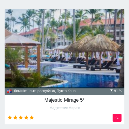
Домініканська республіка, Пунта Кана
91 %
Majestic Mirage 5*
Маджестик Мираж
n\a