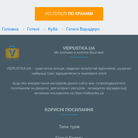
УСI ГОТЕЛІ
ПО КРАIНАМ
Головна
›
Готелі
›
Куба
›
Готелі Варадеро
VIDPUSTKA.UA
Ми втілимо в життя Ваші мрії
VIDPUSTKA.UA – туристична агенція, надаємо незабутній відпочинок, шукаємо
найкращі тури, відправляємо в перевірені отелі!
Будь-яке використання матеріалів даного сайту має супроводжуватися
посиланням на джерело, для інтернет-ресурсів - незакритих від індексації,
активним посиланням на https://vidpustka.ua
КОРИСНІ ПОСИЛАННЯ
Типи турів
Готелі Єгипту