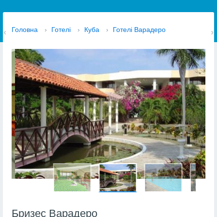
Головна
›
Готелі
›
Куба
›
Готелі Варадеро
Бризес Варадеро