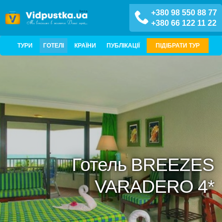
+380 98 550 88 77
+380 66 122 11 22
ТУРИ
ГОТЕЛІ
КРАЇНИ
ПУБЛІКАЦІЇ
ПІДІБРАТИ ТУР
Готель BREEZES
VARADERO 4*