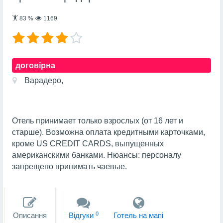
83
%
1169
договірна
Варадеро,
Отель принимает только взрослых (от 16 лет и
старше). Возможна оплата кредитными карточками,
кроме US CREDIT CARDS, выпущенных
американскими банками. Нюансы: персоналу
запрещено принимать чаевые.
0
Описання
Вiдгуки
Готель на мапi