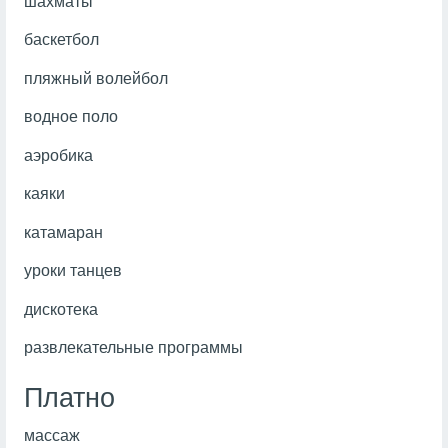
шахматы
баскетбол
пляжный волейбол
водное поло
аэробика
каяки
катамаран
уроки танцев
дискотека
развлекательные программы
Платно
массаж