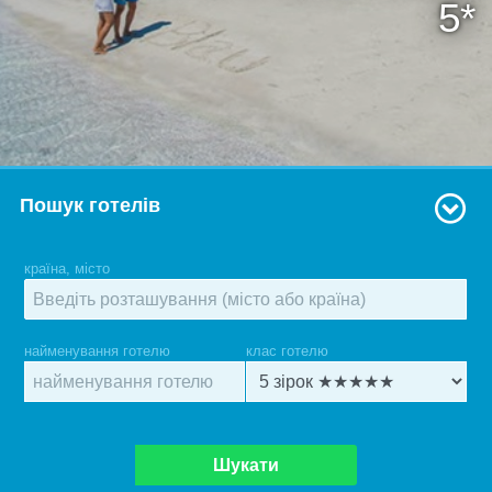
5*
Пошук готелів
країна, місто
найменування готелю
клас готелю
Шукати