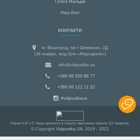
Готелі Мальдiв
Наш блог
КОНТАКТИ
м. Вишгород, пр-т Шевченко, 2Д
(3й поверх, вхід біля «Маргарити»)
info@vidpustka.ua
+380 98 550 88 77
+380 66 122 11 22
#vidpustkaua
Оцiнка
4,47
з
5
. Нашу допомогу в пошуку відпочинку оцінили
112
людин(и).
© Copyright
Vidpustka.UA
, 2019 - 2021