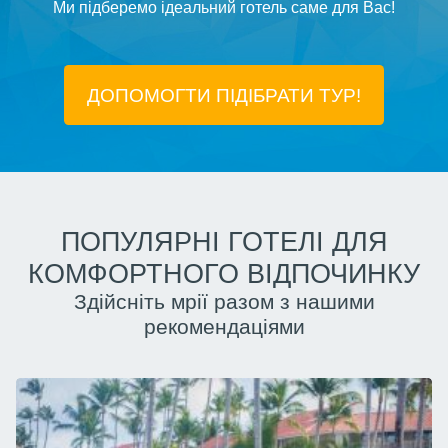
Ми підберемо ідеальний готель саме для Вас!
ДОПОМОГТИ ПІДIБРАТИ ТУР!
ПОПУЛЯРНІ ГОТЕЛІ ДЛЯ
КОМФОРТНОГО ВІДПОЧИНКУ
Здійсніть мрії разом з нашими
рекомендаціями