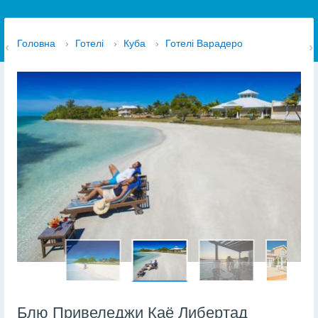
Головна
›
Готелі
›
Куба
›
Готелі Варадеро
Блю Привеледжи Каё Либертад