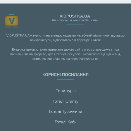
VIDPUSTKA.UA
Ми втілимо в життя Ваші мрії
VIDPUSTKA.UA – туристична агенція, надаємо незабутній відпочинок, шукаємо
найкращі тури, відправляємо в перевірені отелі!
Будь-яке використання матеріалів даного сайту має супроводжуватися
посиланням на джерело, для інтернет-ресурсів - незакритих від індексації,
активним посиланням на https://vidpustka.ua
КОРИСНІ ПОСИЛАННЯ
Типи турів
Готелі Єгипту
Готелі Туреччини
Готелі Куби