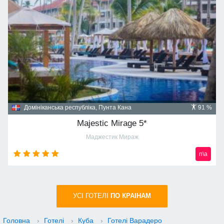
Домініканська республіка, Пунта Кана
91 %
Majestic Mirage 5*
Маджестик Мираж
n\a
УСI ГОТЕЛІ
ПО КРАIНАМ
Головна
›
Готелі
›
Куба
›
Готелі Варадеро