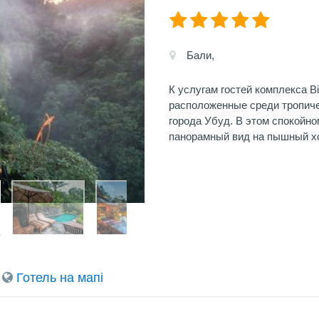
Бали,
К услугам гостей комплекса Bid
расположенные среди тропичес
города Убуд. В этом спокойно
панорамный вид на пышный х
Готель на мапi