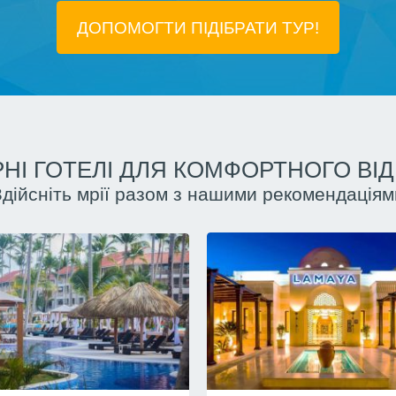
ДОПОМОГТИ ПІДIБРАТИ ТУР!
НІ ГОТЕЛІ ДЛЯ КОМФОРТНОГО ВІ
Здійсніть мрії разом з нашими рекомендаціям