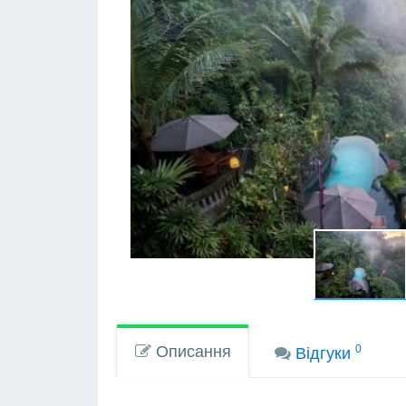
Описання
0
Вiдгуки