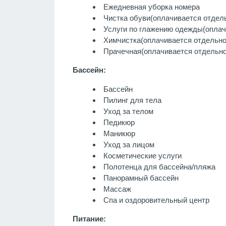
Ежедневная уборка номера
Чистка обуви
(оплачивается отдел
Услуги по глажению одежды
(оплач
Химчистка
(оплачивается отдельно
Прачечная
(оплачивается отдельно
Бассейн:
Бассейн
Пилинг для тела
Уход за телом
Педикюр
Маникюр
Уход за лицом
Косметические услуги
Полотенца для бассейна/пляжа
Панорамный бассейн
Массаж
Спа и оздоровительный центр
Питание: