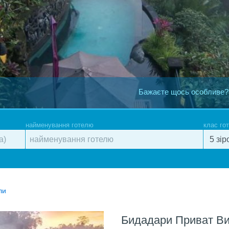
Бажаєте щось особливе?
найменування готелю
клас го
ли
Бидадари Приват Ви