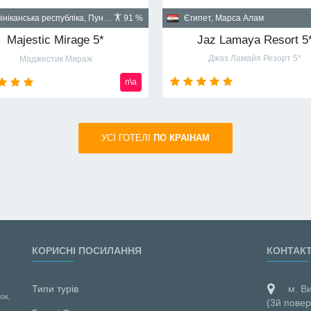
Куба, Гавана
пет, Шарм-эль-Шейх
90 %
Santa Isabel 5*
Albatros Palace Resort Sharm El Sheikh 5* (ex Cyrene Grand Hotel & Spa 5*)
Санта Изабел
йон Montazah Ras Nasrani Bay
от
720
usd
УСI ГОТЕЛІ
ПО КРАIНАМ
КОРИСНІ ПОСИЛАННЯ
КОНТАК
Типи турів
м. В
ок,
(3й повер