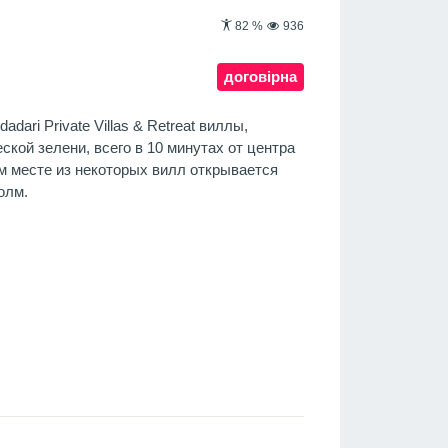
82
%
936
договірна
adari Private Villas & Retreat виллы,
кой зелени, всего в 10 минутах от центра
м месте из некоторых вилл открывается
олм.