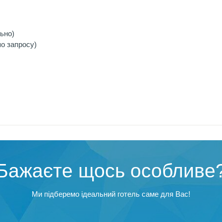
ьно)
о запросу)
Бажаєте щось особливе
Ми підберемо ідеальний готель саме для Вас!