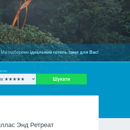
 Ми підберемо
ідеальний готель саме для Вас!
телю
Шукати
ллас Энд Ретреат