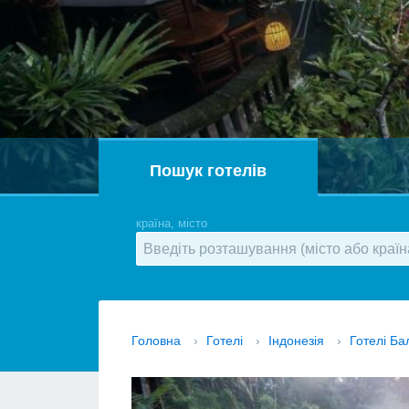
Пошук готелів
країна, місто
Головна
›
Готелі
›
Індонезія
›
Готелі Ба