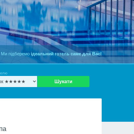
 Ми підберемо
ідеальний готель саме для Вас!
телю
Шукати
па