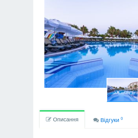
Описання
0
Вiдгуки