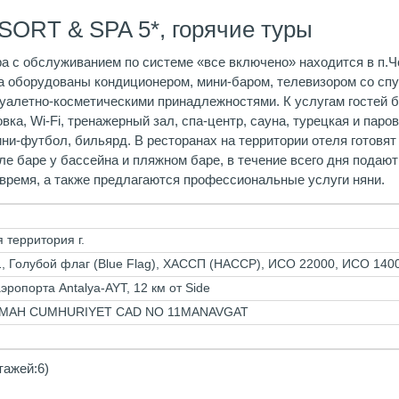
SORT & SPA 5*, горячие туры
 Spa с обслуживанием по системе «все включено» находится в п.
оборудованы кондиционером, мини-баром, телевизором со спу
туалетно-косметическими принадлежностями. К услугам гостей 
вка, Wi-Fi, тренажерный зал, спа-центр, сауна, турецкая и паро
мини-футбол, бильярд. В ресторанах на территории отеля готовя
сле баре у бассейна и пляжном баре, в течение всего дня подают
и время, а также предлагаются профессиональные услуги няни.
я территория г.
, Голубой флаг (Blue Flag), ХАССП (HACCP), ИСО 22000, ИСО 140
аэропорта Antalya-AYT, 12 км от Side
 MAH CUMHURIYET CAD NO 11MANAVGAT
тажей:6)