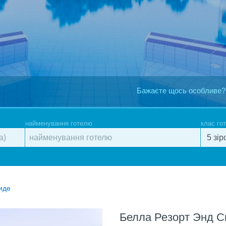
Бажаєте щось особливе?
найменування готелю
клас го
иде
Белла Резорт Энд С