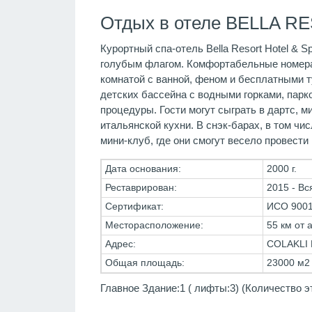
Отдых в отеле BELLA RE
Курортный спа-отель Bella Resort Hotel &
голубым флагом. Комфортабельные номера 
комнатой с ванной, феном и бесплатными 
детских бассейна с водными горками, парко
процедуры. Гости могут сыграть в дартс, 
итальянской кухни. В снэк-барах, в том чи
мини-клуб, где они смогут весело провест
Дата основания:
2000 г.
Реставрирован:
2015 - Вс
Сертификат:
ИСО 9001
Месторасположение:
55 км от 
Адрес:
COLAKLI
Общая площадь:
23000 м2
Главное Здание:1 ( лифты:3) (Количество э