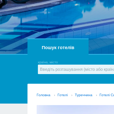
Пошук готелів
країна, місто
Головна
›
Готелі
›
Туреччина
›
Готелі С