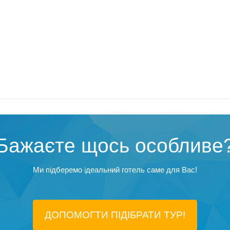
Бажаєте щось особливе
Ми підберемо ідеальний готель саме для Вас!
ДОПОМОГТИ ПІДIБРАТИ ТУР!