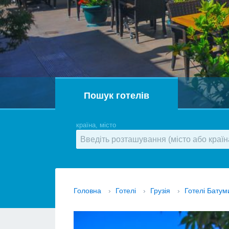
Пошук готелів
країна, місто
Головна
›
Готелі
›
Грузія
›
Готелі Батум