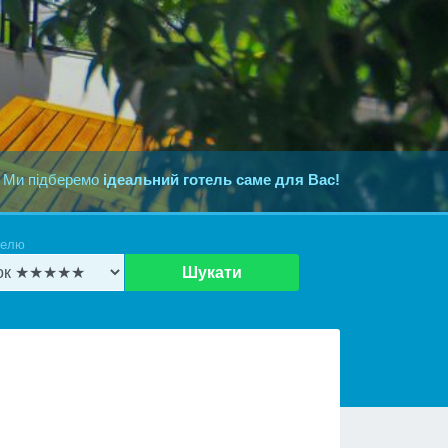
 Ми підберемо
ідеальний готель саме для Вас!
телю
Шукати