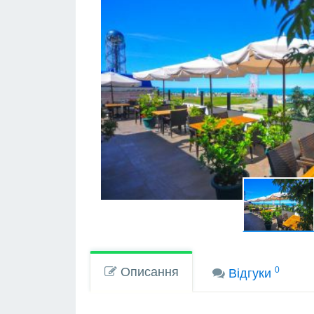
Описання
0
Вiдгуки