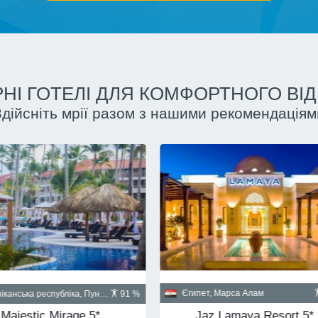
НІ ГОТЕЛІ ДЛЯ КОМФОРТНОГО ВІ
Здійсніть мрії разом з нашими рекомендаціям
Куба, Гавана
пет, Шарм-эль-Шейх
90 %
Santa Isabel 5*
Albatros Palace Resort Sharm El Sheikh 5* (ex Cyrene Grand Hotel & Spa 5*)