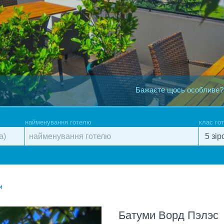
Бажаєте щось особливе?
найменування готелю
клас го
и
Батуми Ворд Пэлэс