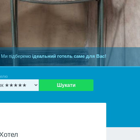
 Ми підберемо
ідеальний готель саме для Вас!
телю
Шукати
Хотел