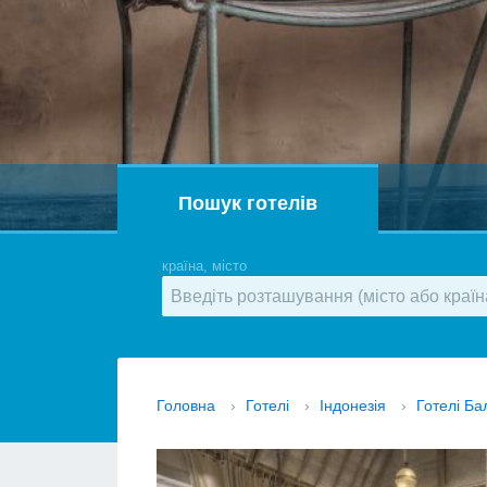
Пошук готелів
країна, місто
Головна
›
Готелі
›
Індонезія
›
Готелі Ба