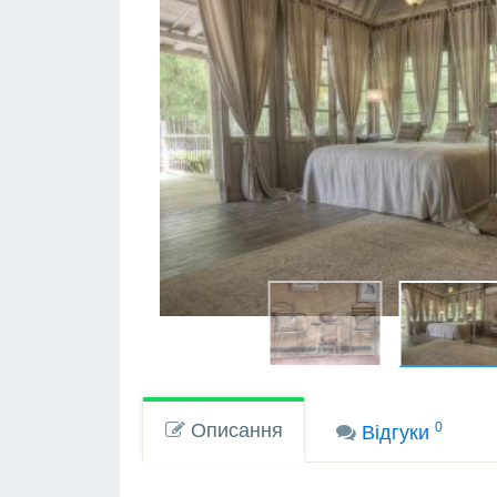
Описання
0
Вiдгуки