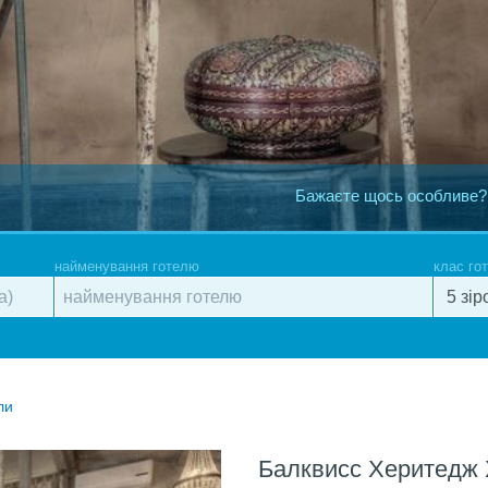
Бажаєте щось особливе?
найменування готелю
клас го
ли
Балквисс Херитедж 