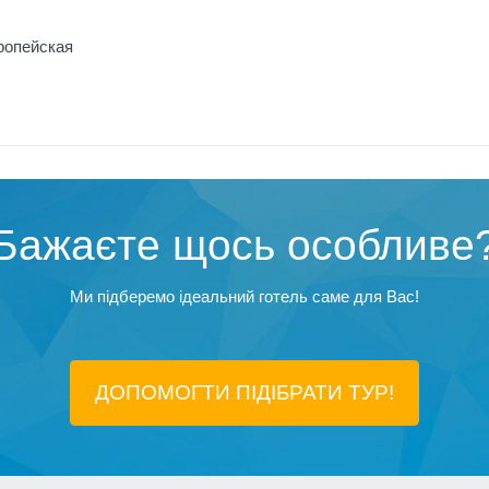
ропейская
Бажаєте щось особливе
Ми підберемо ідеальний готель саме для Вас!
ДОПОМОГТИ ПІДIБРАТИ ТУР!