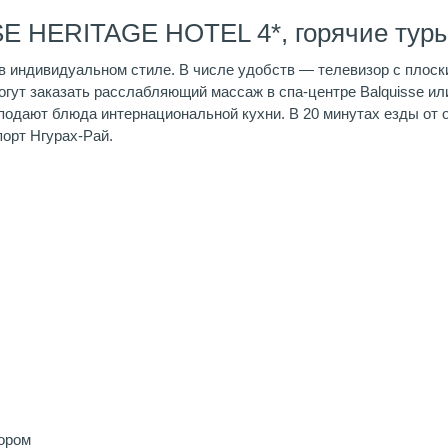
E HERITAGE HOTEL 4*, горячие тур
 индивидуальном стиле. В числе удобств — телевизор с плоски
огут заказать расслабляющий массаж в спа-центре Balquisse ил
одают блюда интернациональной кухни. В 20 минутах езды от от
орт Нгурах-Рай.
ором