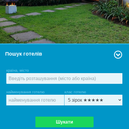
Пошук готелів
країна, місто
найменування готелю
клас готелю
Шукати