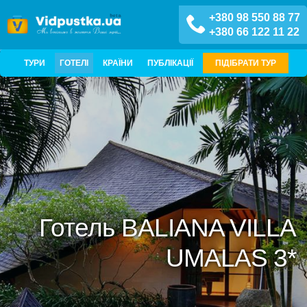
+380 98 550 88 77
+380 66 122 11 22
ТУРИ
ГОТЕЛІ
КРАЇНИ
ПУБЛІКАЦІЇ
ПІДІБРАТИ ТУР
Готель BALIANA VILLA
UMALAS 3*