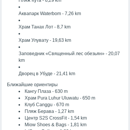
Пляж Кута - 6,29 km
Аквапарк Waterbom - 7,26 km
Храм Танах Лот - 8,7 km
Храм Улувату - 19,63 km
Заповедник «Священный лес обезьян» - 20,07
km
Дворец в Убуде - 21,41 km
Ближайшие ориентиры
Кангу Плаза - 630 m
Храм Pura Luhur Uluwatu - 650 m
Клуб Canggu - 670 m
Пляж Берава - 1,27 km
Центр S2S CrossFit - 1,54 km
Miow Shoes & Bags - 1,81 km