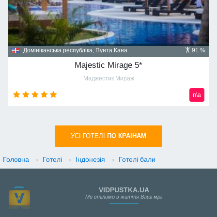
Домініканська республіка, Пунта Кана
91 %
Majestic Mirage 5*
Маджестик Мираж
n\a
УСI ГОТЕЛІ
ПО КРАIНАМ
Головна
›
Готелі
›
Індонезія
›
Готелі бали
VIDPUSTKA.UA
Ми втілимо в життя Ваші мрії