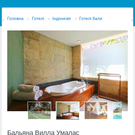
Головна
›
Готелі
›
Індонезія
›
Готелі бали
Бальяна Вилла Умалас