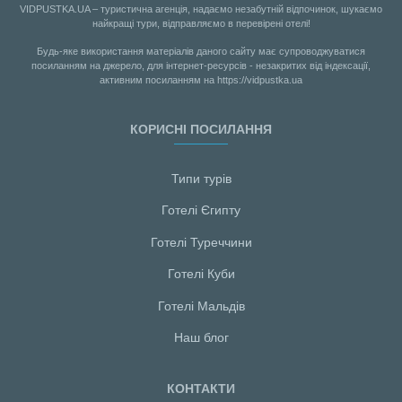
VIDPUSTKA.UA – туристична агенція, надаємо незабутній відпочинок, шукаємо
найкращі тури, відправляємо в перевірені отелі!
Будь-яке використання матеріалів даного сайту має супроводжуватися
посиланням на джерело, для інтернет-ресурсів - незакритих від індексації,
активним посиланням на https://vidpustka.ua
КОРИСНІ ПОСИЛАННЯ
Типи турів
Готелі Єгипту
Готелі Туреччини
Готелі Куби
Готелі Мальдiв
Наш блог
КОНТАКТИ