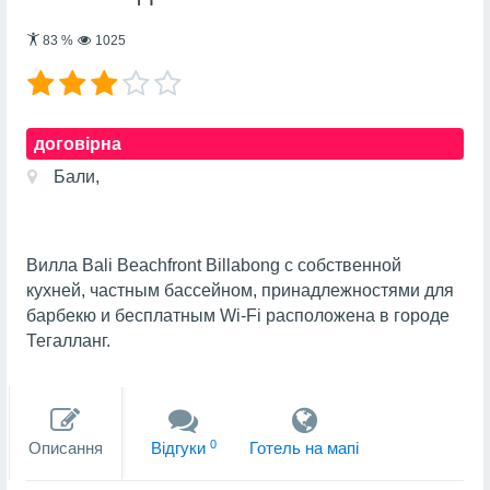
83
%
1025
договірна
Бали,
Вилла Bali Beachfront Billabong с собственной
кухней, частным бассейном, принадлежностями для
барбекю и бесплатным Wi-Fi расположена в городе
Тегалланг.
0
Описання
Вiдгуки
Готель на мапi