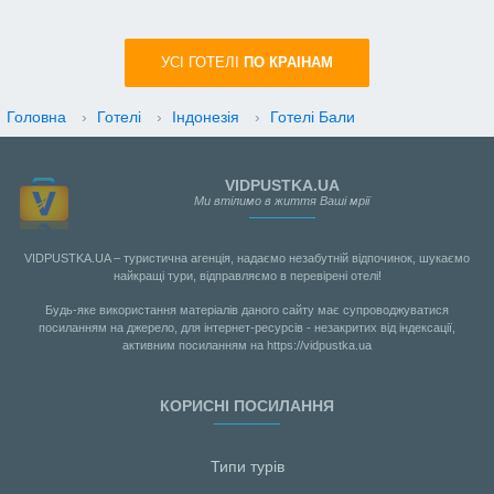
УСI ГОТЕЛІ
ПО КРАIНАМ
Головна
›
Готелі
›
Індонезія
›
Готелі Бали
VIDPUSTKA.UA
Ми втілимо в життя Ваші мрії
VIDPUSTKA.UA – туристична агенція, надаємо незабутній відпочинок, шукаємо
найкращі тури, відправляємо в перевірені отелі!
Будь-яке використання матеріалів даного сайту має супроводжуватися
посиланням на джерело, для інтернет-ресурсів - незакритих від індексації,
активним посиланням на https://vidpustka.ua
КОРИСНІ ПОСИЛАННЯ
Типи турів