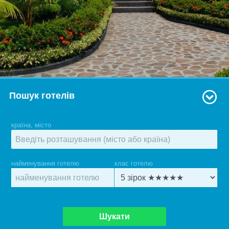
Пошук готелів
країна, місто
найменування готелю
клас готелю
Шукати