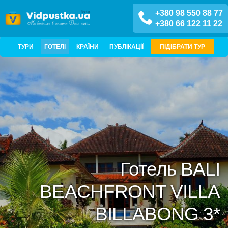
+380 98 550 88 77
+380 66 122 11 22
ТУРИ
ГОТЕЛІ
КРАЇНИ
ПУБЛІКАЦІЇ
ПІДІБРАТИ ТУР
Готель BALI
BEACHFRONT VILLA
BILLABONG 3*