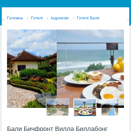
Головна
›
Готелі
›
Індонезія
›
Готелі Бали
Бали Бичфронт Вилла Биллабонг