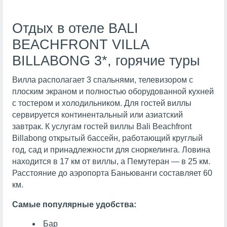
Отдых в отеле BALI
BEACHFRONT VILLA
BILLABONG 3*, горячие туры
Вилла располагает 3 спальнями, телевизором с
плоским экраном и полностью оборудованной кухней
с тостером и холодильником. Для гостей виллы
сервируется континентальный или азиатский
завтрак. К услугам гостей виллы Bali Beachfront
Billabong открытый бассейн, работающий круглый
год, сад и принадлежности для сноркелинга. Ловина
находится в 17 км от виллы, а Пемутеран — в 25 км.
Расстояние до аэропорта Баньюванги составляет 60
км.
Самые популярные удобства:
Бар