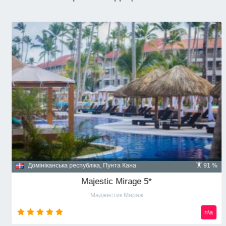
Домініканська республіка, Пунта Кана
91 %
Majestic Mirage 5*
Маджестик Мираж
n\a