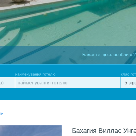
Бажаєте щось особливе?
найменування готелю
клас го
ли
Бахагия Виллас Унг