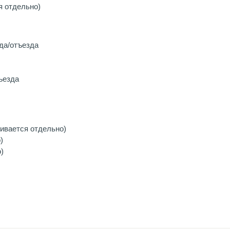
я отдельно)
да/отъезда
ъезда
ивается отдельно)
)
)