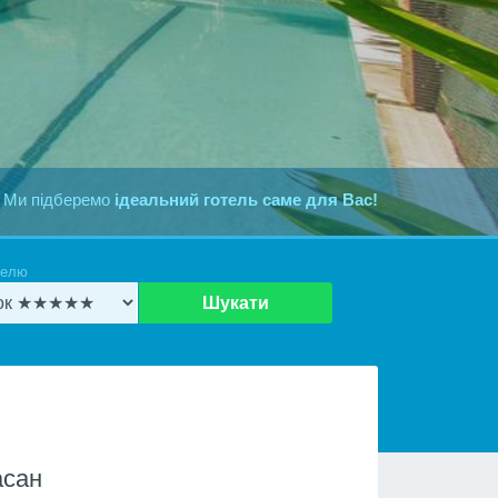
 Ми підберемо
ідеальний готель саме для Вас!
телю
Шукати
асан