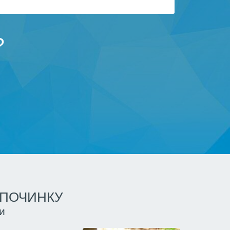
?
ДПОЧИНКУ
и