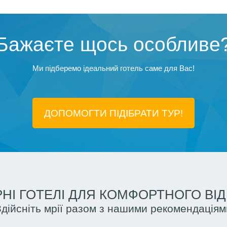
Бажаєте щось особливе
Ми підберемо ідеальний готель саме для Вас!
ДОПОМОГТИ ПІДIБРАТИ ТУР!
НІ ГОТЕЛІ ДЛЯ КОМФОРТНОГО ВІ
Здійсніть мрії разом з нашими рекомендаціям