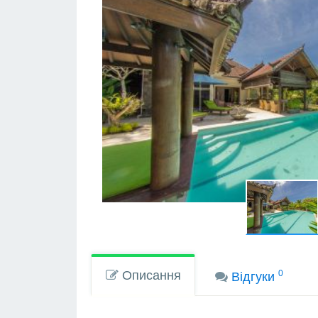
Описання
0
Вiдгуки