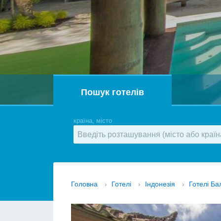
Пошук готелів
країна, місто
Головна
›
Готелі
›
Індонезія
›
Готелі Ба