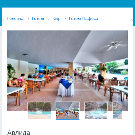
Головна
›
Готелі
›
Кіпр
›
Готелі Пафоса
Авлида