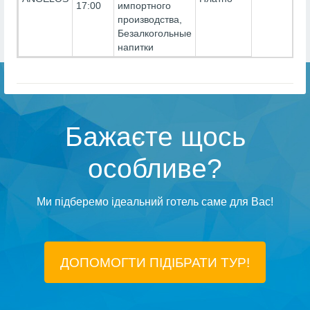
17:00
импортного
производства,
Безалкогольные
напитки
Бажаєте щось
особливе?
Ми підберемо ідеальний готель саме для Вас!
ДОПОМОГТИ ПІДIБРАТИ ТУР!