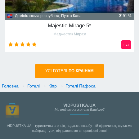
Домініканська республіка, Пунта Кана
91 %
Majestic Mirage 5*
Маджестик Мираж
n\a
УСI ГОТЕЛІ
ПО КРАIНАМ
Головна
›
Готелі
›
Кіпр
›
Готелі Пафоса
VIDPUSTKA.UA
Ми втілимо в життя Ваші мрії
VIDPUSTKA.UA – туристична агенція, надаємо незабутній відпочинок, шукаємо
найкращі тури, відправляємо в перевірені отелі!