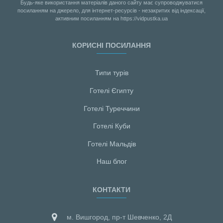
Будь-яке використання матеріалів даного сайту має супроводжуватися
посиланням на джерело, для інтернет-ресурсів - незакритих від індексації,
активним посиланням на https://vidpustka.ua
КОРИСНІ ПОСИЛАННЯ
Типи турів
Готелі Єгипту
Готелі Туреччини
Готелі Куби
Готелі Мальдiв
Наш блог
КОНТАКТИ
м. Вишгород, пр-т Шевченко, 2Д