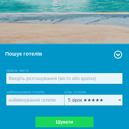
Пошук готелів
країна, місто
найменування готелю
клас готелю
Шукати