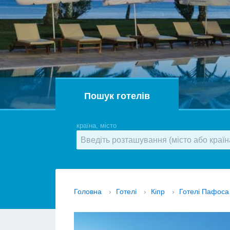
Пошук готелів
країна, місто
Головна
›
Готелі
›
Кіпр
›
Готелі Пафоса