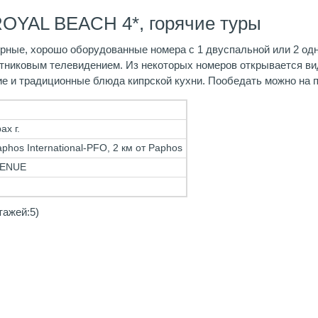
OYAL BEACH 4*, горячие туры
торные, хорошо оборудованные номера с 1 двуспальной или 2 од
тниковым телевидением. Из некоторых номеров открывается вид
е и традиционные блюда кипрской кухни. Пообедать можно на 
ах г.
phos International-PFO, 2 км от Paphos
VENUE
тажей:5)