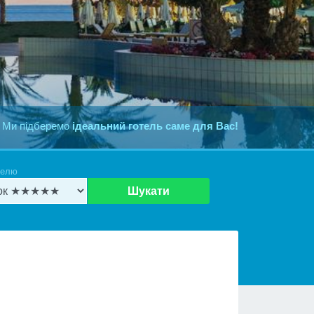
 Ми підберемо
ідеальний готель саме для Вас!
телю
Шукати