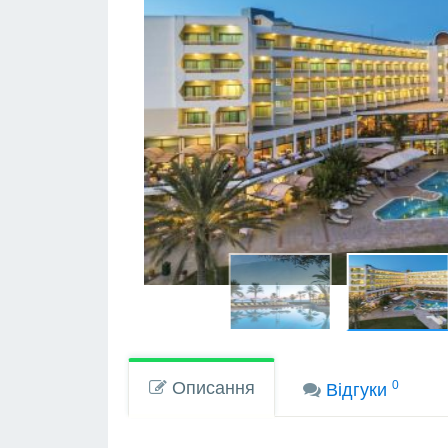
Описання
0
Вiдгуки