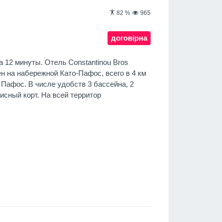
82
%
965
договірна
а 12 минуты. Отель Constantinou Bros
н на набережной Като-Пафос, всего в 4 км
 Пафос. В числе удобств 3 бассейна, 2
исный корт. На всей территор