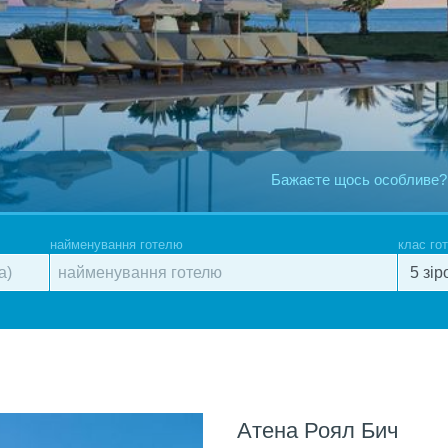
Бажаєте щось особливе?
найменування готелю
клас го
Атена Роял Бич