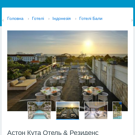
Головна
›
Готелі
›
Індонезія
›
Готелі Бали
Астон Кута Отель & Резиденс