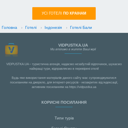
УСI ГОТЕЛІ
ПО КРАIНАМ
Головна
›
Готелі
›
Індонезія
›
Готелі Бали
VIDPUSTKA.UA
Ми втілимо в життя Ваші мрії
VIDPUSTKA.UA – туристична агенція, надаємо незабутній відпочинок, шукаємо
найкращі тури, відправляємо в перевірені отелі!
Будь-яке використання матеріалів даного сайту має супроводжуватися
посиланням на джерело, для інтернет-ресурсів - незакритих від індексації,
активним посиланням на https://vidpustka.ua
КОРИСНІ ПОСИЛАННЯ
Типи турів