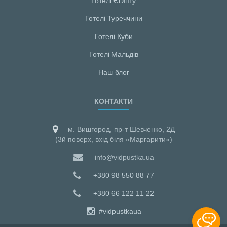
Готелі Єгипту
Готелі Туреччини
Готелі Куби
Готелі Мальдiв
Наш блог
КОНТАКТИ
м. Вишгород, пр-т Шевченко, 2Д
(3й поверх, вхід біля «Маргарити»)
info@vidpustka.ua
+380 98 550 88 77
+380 66 122 11 22
#vidpustkaua