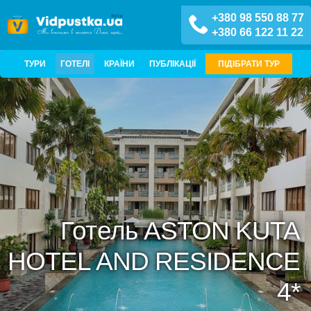
+380 98 550 88 77
+380 66 122 11 22
ТУРИ
ГОТЕЛІ
КРАЇНИ
ПУБЛІКАЦІЇ
ПІДІБРАТИ ТУР
Готель ASTON KUTA
HOTEL AND RESIDENCE
4*