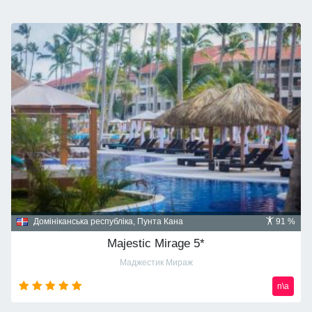
Домініканська республіка, Пунта Кана
91 %
Majestic Mirage 5*
Маджестик Мираж
n\a