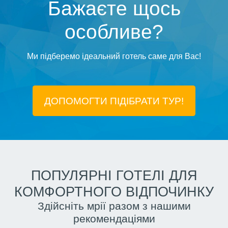
Бажаєте щось
особливе?
Ми підберемо ідеальний готель саме для Вас!
ДОПОМОГТИ ПІДIБРАТИ ТУР!
ПОПУЛЯРНІ ГОТЕЛІ ДЛЯ
КОМФОРТНОГО ВІДПОЧИНКУ
Здійсніть мрії разом з нашими
рекомендаціями