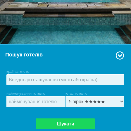
Пошук готелів
країна, місто
найменування готелю
клас готелю
Шукати