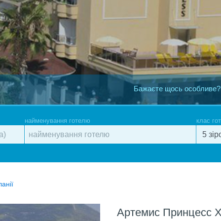
Бажаєте щось особливе?
найменування готелю
клас го
ланії
Артемис Принцесс 