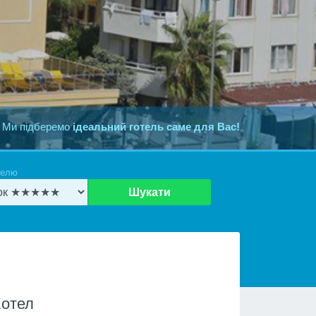
 Ми підберемо
ідеальний готель саме для Вас!
телю
Шукати
Хотел