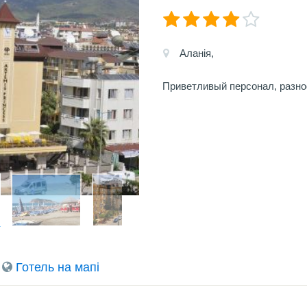
Аланія,
Приветливый персонал, разно
Готель на мапi