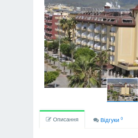
Описання
0
Вiдгуки