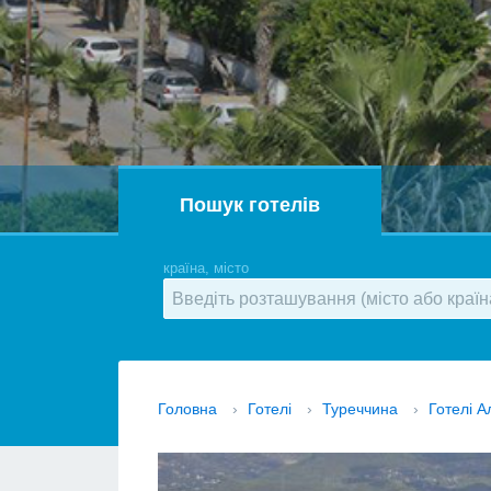
Пошук готелів
країна, місто
Головна
›
Готелі
›
Туреччина
›
Готелі А