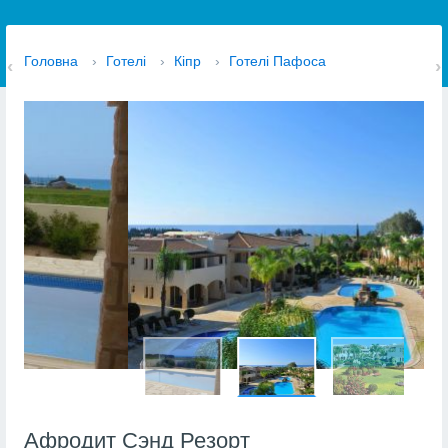
Головна
›
Готелі
›
Кіпр
›
Готелі Пафоса
Афродит Сэнд Резорт