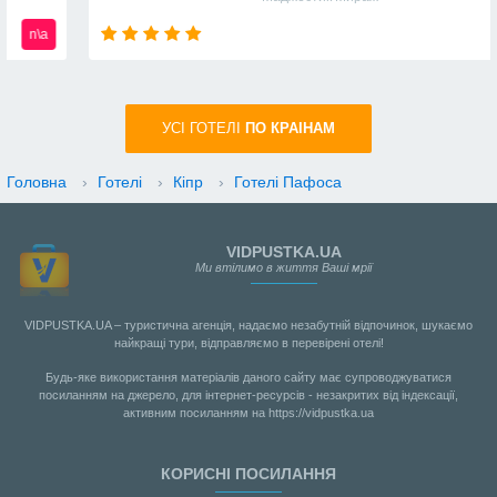
n\a
УСI ГОТЕЛІ
ПО КРАIНАМ
Головна
›
Готелі
›
Кіпр
›
Готелі Пафоса
VIDPUSTKA.UA
Ми втілимо в життя Ваші мрії
VIDPUSTKA.UA – туристична агенція, надаємо незабутній відпочинок, шукаємо
найкращі тури, відправляємо в перевірені отелі!
Будь-яке використання матеріалів даного сайту має супроводжуватися
посиланням на джерело, для інтернет-ресурсів - незакритих від індексації,
активним посиланням на https://vidpustka.ua
КОРИСНІ ПОСИЛАННЯ