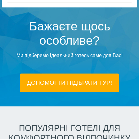
Бажаєте щось
особливе?
Ми підберемо ідеальний готель саме для Вас!
ДОПОМОГТИ ПІДIБРАТИ ТУР!
ПОПУЛЯРНІ ГОТЕЛІ ДЛЯ
КОМФОРТНОГО ВІДПОЧИНКУ