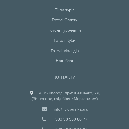
Типи турів
Готелі Єгипту
Готелі Туреччини
Готелі Куби
Готелі Мальдiв
Наш блог
КОНТАКТИ
м. Вишгород, пр-т Шевченко, 2Д
(3й поверх, вхід біля «Маргарити»)
info@vidpustka.ua
+380 98 550 88 77