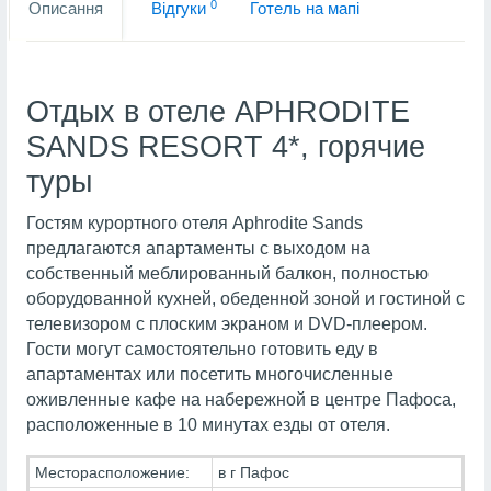
0
Описання
Вiдгуки
Готель на мапi
Отдых в отеле APHRODITE
SANDS RESORT 4*, горячие
туры
Гостям курортного отеля Aphrodite Sands
предлагаются апартаменты с выходом на
собственный меблированный балкон, полностью
оборудованной кухней, обеденной зоной и гостиной с
телевизором с плоским экраном и DVD-плеером.
Гости могут самостоятельно готовить еду в
апартаментах или посетить многочисленные
оживленные кафе на набережной в центре Пафоса,
расположенные в 10 минутах езды от отеля.
Месторасположение:
в г Пафос