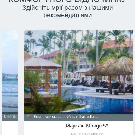
Здійсніть мрії разом з нашими
рекомендаціями
Домініканська республіка, Пунта Кана
91 %
Majestic Mirage 5*
Маджестик Мираж