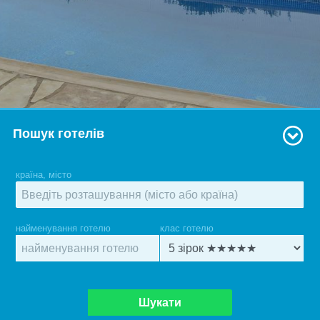
Пошук готелів
країна, місто
найменування готелю
клас готелю
Шукати