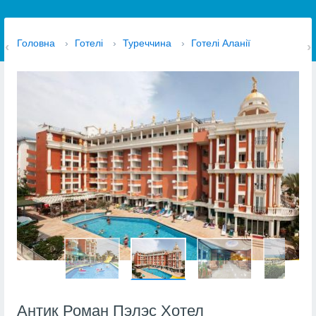
Головна
›
Готелі
›
Туреччина
›
Готелі Аланії
Антик Роман Пэлэс Хотел