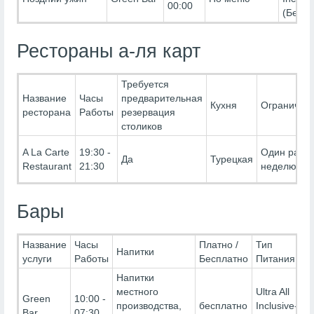
00:00
(Беспл
Рестораны а-ля карт
Требуется
Название
Часы
предварительная
Кухня
Ограничен
ресторана
Работы
резервация
столиков
A La Carte
19:30 -
Один раз в
Да
Турецкая
Restaurant
21:30
неделю
Бары
Название
Часы
Платно /
Тип
Напитки
услуги
Работы
Бесплатно
Питания
Напитки
местного
Ultra All
Green
10:00 -
производства,
бесплатно
Inclusive-
Bar
07:30