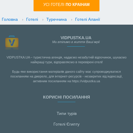
УСI ГОТЕЛІ
ПО КРАIНАМ
Головна
›
Готелі
›
Туреччина
›
Готелі Аланії
VIDPUSTKA.UA
Ми втілимо в життя Ваші мрії
VIDPUSTKA.UA – туристична агенція, надаємо незабутній відпочинок, шукаємо
найкращі тури, відправляємо в перевірені отелі!
Будь-яке використання матеріалів даного сайту має супроводжуватися
посиланням на джерело, для інтернет-ресурсів - незакритих від індексації,
активним посиланням на https://vidpustka.ua
КОРИСНІ ПОСИЛАННЯ
Типи турів
Готелі Єгипту