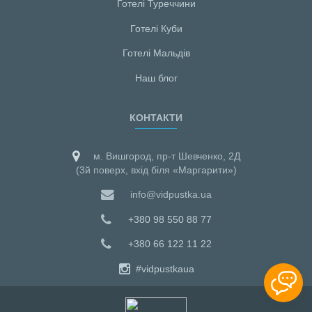
Готелі Туреччини
Готелі Куби
Готелі Мальдiв
Наш блог
КОНТАКТИ
м. Вишгород, пр-т Шевченко, 2Д
(3й поверх, вхід біля «Маргарити»)
info@vidpustka.ua
+380 98 550 88 77
+380 66 122 11 22
#vidpustkaua