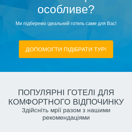
особливе?
Ми підберемо ідеальний готель саме для Вас!
ДОПОМОГТИ ПІДIБРАТИ ТУР!
ПОПУЛЯРНІ ГОТЕЛІ ДЛЯ
КОМФОРТНОГО ВІДПОЧИНКУ
Здійсніть мрії разом з нашими
рекомендаціями