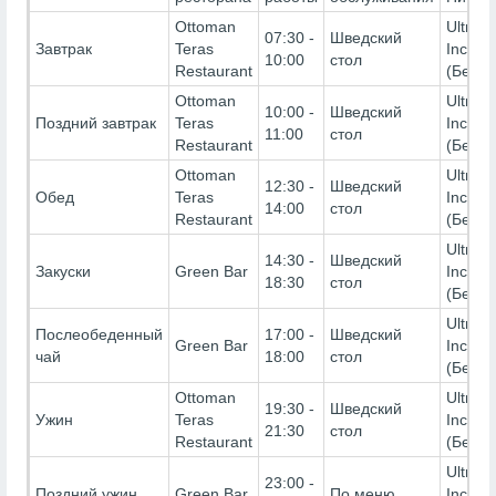
Ottoman
Ultra Al
07:30 -
Шведский
Завтрак
Teras
Inclusi
10:00
стол
Restaurant
(Беспл
Ottoman
Ultra Al
10:00 -
Шведский
Поздний завтрак
Teras
Inclusi
11:00
стол
Restaurant
(Беспл
Ottoman
Ultra Al
12:30 -
Шведский
Обед
Teras
Inclusi
14:00
стол
Restaurant
(Беспл
Ultra Al
14:30 -
Шведский
Закуски
Green Bar
Inclusi
18:30
стол
(Беспл
Ultra Al
Послеобеденный
17:00 -
Шведский
Green Bar
Inclusi
чай
18:00
стол
(Беспл
Ottoman
Ultra Al
19:30 -
Шведский
Ужин
Teras
Inclusi
21:30
стол
Restaurant
(Беспл
Ultra Al
23:00 -
Поздний ужин
Green Bar
По меню
Inclusi