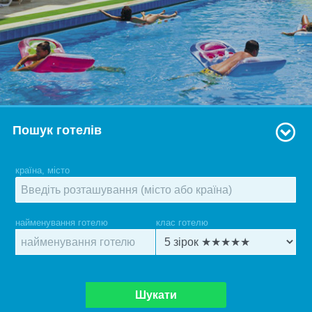
Пошук готелів
країна, місто
найменування готелю
клас готелю
Шукати