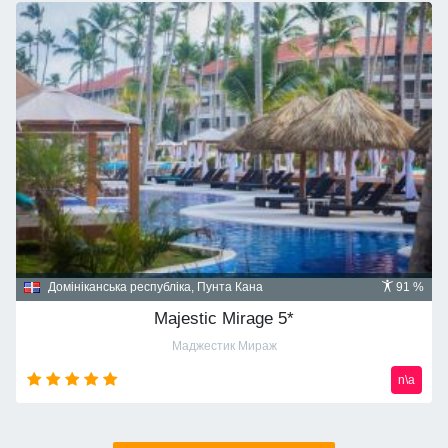
Домініканська республіка, Пунта Кана
91 %
Majestic Mirage 5*
Маджестик Мираж
n\a