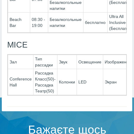
Безалкогольные
(Бесплатно)
напитки
Ultra All
Beach
08:30 -
Безалкогольные
бесплатно
Inclusive-
Bar
19:00
напитки
(Бесплатно)
MICE
Тип
Зал
Звук
Освещение
Изображение
рассадки
Рассадка
Conference
Класс(50)-
Колонки
LED
Экран
Hall
Рассадка
Театр(50)
Бажаєте щось