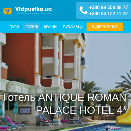
+380 98 550 88 77
+380 66 122 11 22
ТУРИ
ГОТЕЛІ
КРАЇНИ
ПУБЛІКАЦІЇ
ПІДІБРАТИ ТУР
Готель ANTIQUE ROMAN
PALACE HOTEL 4*