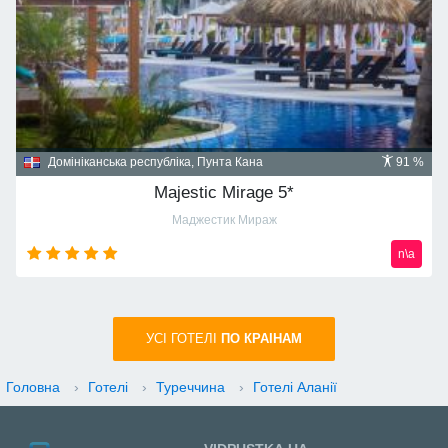
Домініканська республіка, Пунта Кана
91 %
Majestic Mirage 5*
Маджестик Мираж
n\a
УСI ГОТЕЛІ
ПО КРАIНАМ
Головна
›
Готелі
›
Туреччина
›
Готелі Аланії