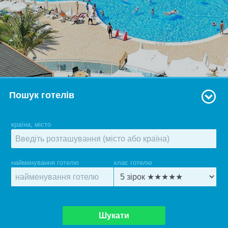
Пошук готелів
країна, місто
найменування готелю
клас готелю
Шукати