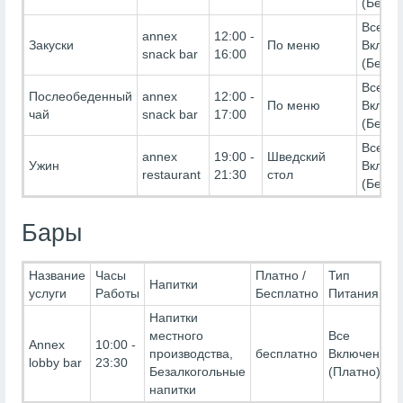
(Беспл
Все
annex
12:00 -
Закуски
По меню
Включ
snack bar
16:00
(Беспл
Все
Послеобеденный
annex
12:00 -
По меню
Включ
чай
snack bar
17:00
(Беспл
Все
annex
19:00 -
Шведский
Ужин
Включ
restaurant
21:30
стол
(Беспл
Бары
Название
Часы
Платно /
Тип
Напитки
услуги
Работы
Бесплатно
Питания
Напитки
местного
Все
Annex
10:00 -
производства,
бесплатно
Включено-
lobby bar
23:30
Безалкогольные
(Платно)
напитки