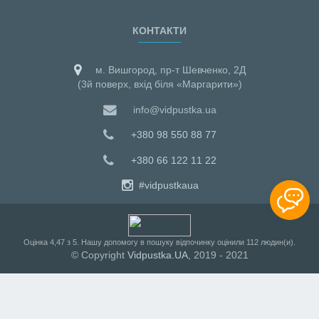
КОНТАКТИ
м. Вишгород, пр-т Шевченко, 2Д
(3й поверх, вхід біля «Маргарити»)
info@vidpustka.ua
+380 98 550 88 77
+380 66 122 11 22
#vidpustkaua
Оцiнка
4,47
з
5
. Нашу допомогу в пошуку відпочинку оцінили
112
людин(и).
© Copyright
Vidpustka.UA
, 2019 - 2021