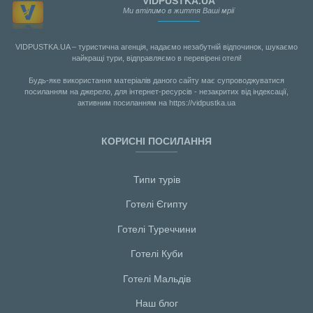
VIDPUSTKA.UA
Ми втілимо в життя Ваші мрії
VIDPUSTKA.UA – туристична агенція, надаємо незабутній відпочинок, шукаємо
найкращі тури, відправляємо в перевірені отелі!
Будь-яке використання матеріалів даного сайту має супроводжуватися
посиланням на джерело, для інтернет-ресурсів - незакритих від індексації,
активним посиланням на https://vidpustka.ua
КОРИСНІ ПОСИЛАННЯ
Типи турів
Готелі Єгипту
Готелі Туреччини
Готелі Куби
Готелі Мальдiв
Наш блог