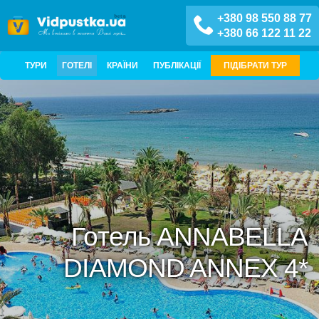
+380 98 550 88 77
+380 66 122 11 22
ТУРИ
ГОТЕЛІ
КРАЇНИ
ПУБЛІКАЦІЇ
ПІДІБРАТИ ТУР
Готель ANNABELLA
DIAMOND ANNEX 4*