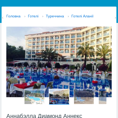
Головна
›
Готелі
›
Туреччина
›
Готелі Аланії
Аннабэлла Диамонд Аннекс