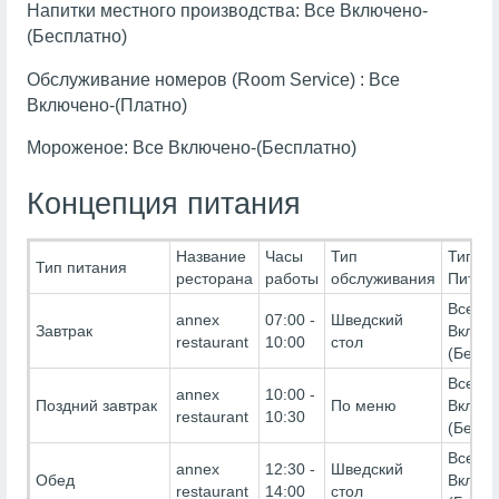
Напитки местного производства: Все Включено-
(Бесплатно)
Обслуживание номеров (Room Service) : Все
Включено-(Платно)
Мороженое: Все Включено-(Бесплатно)
Концепция питания
Название
Часы
Тип
Тип
Тип питания
ресторана
работы
обслуживания
Питан
Все
annex
07:00 -
Шведский
Завтрак
Включ
restaurant
10:00
стол
(Беспл
Все
annex
10:00 -
Поздний завтрак
По меню
Включ
restaurant
10:30
(Беспл
Все
annex
12:30 -
Шведский
Обед
Включ
restaurant
14:00
стол