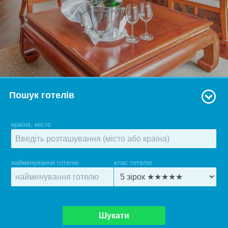
Пошук готелів
країна, місто
найменування готелю
клас готелю
Шукати