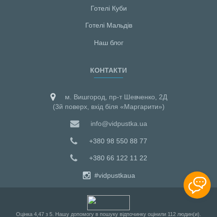
Готелі Куби
Готелі Мальдiв
Наш блог
КОНТАКТИ
м. Вишгород, пр-т Шевченко, 2Д
(3й поверх, вхід біля «Маргарити»)
info@vidpustka.ua
+380 98 550 88 77
+380 66 122 11 22
#vidpustkaua
Оцiнка
4,47
з
5
. Нашу допомогу в пошуку відпочинку оцінили
112
людин(и).