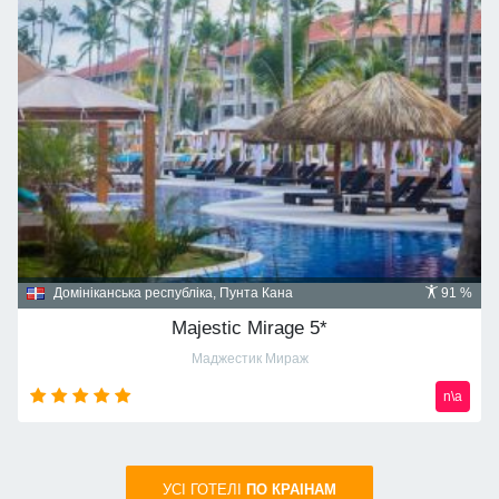
Домініканська республіка, Пунта Кана
91 %
Majestic Mirage 5*
Маджестик Мираж
n\a
УСI ГОТЕЛІ
ПО КРАIНАМ