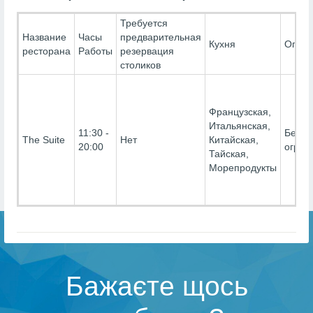
Требуется
Название
Часы
предварительная
Кухня
Огран
ресторана
Работы
резервация
столиков
Французская,
Итальянская,
11:30 -
Без
The Suite
Нет
Китайская,
20:00
огран
Тайская,
Морепродукты
Бажаєте щось