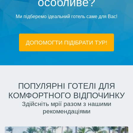
особливе?
Ми підберемо ідеальний готель саме для Вас!
ДОПОМОГТИ ПІДIБРАТИ ТУР!
ПОПУЛЯРНІ ГОТЕЛІ ДЛЯ
КОМФОРТНОГО ВІДПОЧИНКУ
Здійсніть мрії разом з нашими
рекомендаціями