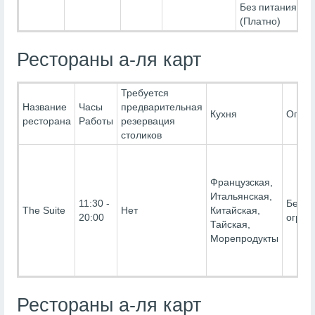
Без питания-
(Платно)
Рестораны а-ля карт
Требуется
Название
Часы
предварительная
Кухня
Огран
ресторана
Работы
резервация
столиков
Французская,
Итальянская,
11:30 -
Без
The Suite
Нет
Китайская,
20:00
огран
Тайская,
Морепродукты
Рестораны а-ля карт