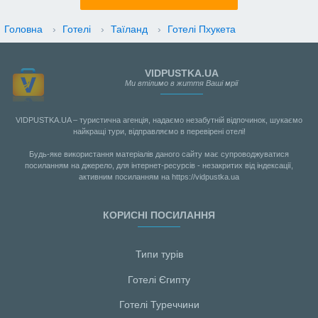
Головна
›
Готелі
›
Таїланд
›
Готелі Пхукета
VIDPUSTKA.UA
Ми втілимо в життя Ваші мрії
VIDPUSTKA.UA – туристична агенція, надаємо незабутній відпочинок, шукаємо
найкращі тури, відправляємо в перевірені отелі!
Будь-яке використання матеріалів даного сайту має супроводжуватися
посиланням на джерело, для інтернет-ресурсів - незакритих від індексації,
активним посиланням на https://vidpustka.ua
КОРИСНІ ПОСИЛАННЯ
Типи турів
Готелі Єгипту
Готелі Туреччини