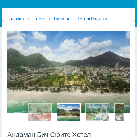
Головна
›
Готелі
›
Таїланд
›
Готелі Пхукета
Андаман Бич Сюитс Хотел