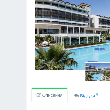
Описання
0
Вiдгуки