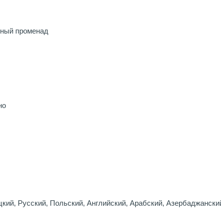
дный променад
но
кий, Русский, Польский, Английский, Арабский, Азербаджански