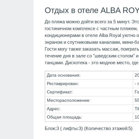
Отдых в отеле ALBA ROY
До пляжа можно дойти всего за 5 минут. Э
гостиничном комплексе с частным пляжем,
кондиционерами в отеле Alba Royal уютно 
экраном и спутниковыми каналами, мини-бар
Гости могу также заказать массаж, поигра
течение дня в зале со "шведским столом" и
танцами. Дискотека - это модное место, гд
Дата основания:
20
Реставрирован:
- г
Сертификат:
Го
Месторасположение:
55
Адрес:
Ti
Общая площадь:
1
Блок:3 ( лифты:3) (Количество этажей:5)