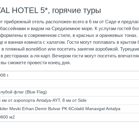
AL HOTEL 5*, горячие туры
тот прибрежный отель расположен всего в 6 км от Сиде и предл
 бассейнами и видом на Средиземное море. К услугам гостей б
оформлены в современном стиле, в красных и оранжевых тонах.
 и ванная комната с халатом. Гости могут поплавать в крытом б
ть в пляжный волейбол или посетить занятия аэробикой. Турец
 в ресторанах а-ля-карт. Вечером гости могут посетить впечатл
е вы сможете провести конец дня.
08 г.
.
лубой флаг (Blue Flag)
 км от аэропорта Antalya-AYT, 8 км от Side
lkiler Mevki Erhan Demir Bulvar PK 6Colakli Manavgat Antalya
0800 м2