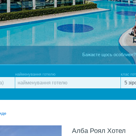
Бажаєте щось особливе?
найменування готелю
клас го
иде
Алба Роял Хотел