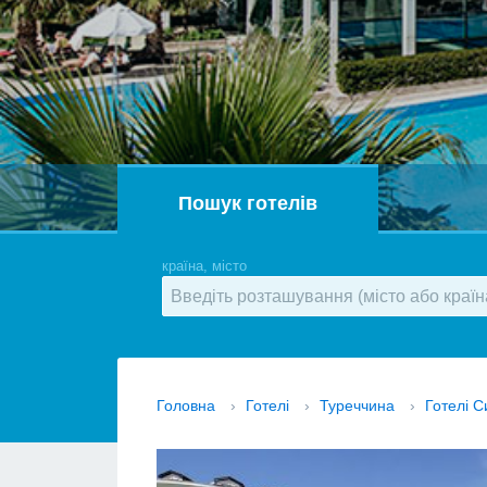
Пошук готелів
країна, місто
Головна
›
Готелі
›
Туреччина
›
Готелі С