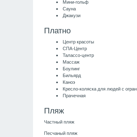
Мини-гольф
Сауна
Джакузи
Платно
Центр красоты
СПА-Центр
Талассо-центр
Массаж
Боулинг
Бильярд
Каноэ
Кресло-коляска для людей с огра
Прачечная
Пляж
Частный пляж
Песчаный пляж