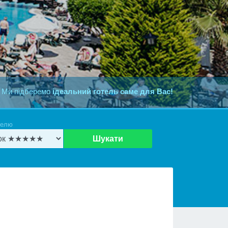
 Ми підберемо
ідеальний готель саме для Вас!
телю
Шукати