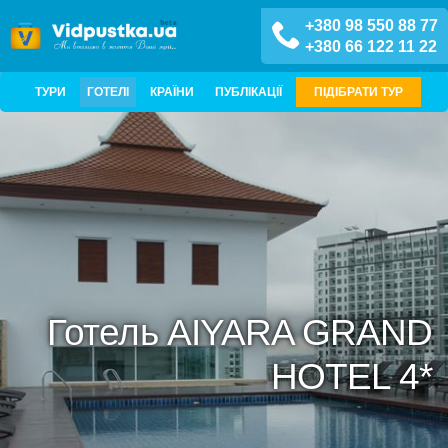
+380 98 550 88 77
+380 66 122 11 22
ТУРИ
ГОТЕЛІ
КРАЇНИ
ПУБЛІКАЦІЇ
ПІДІБРАТИ ТУР
Готель AIYARA GRAND
HOTEL 4*