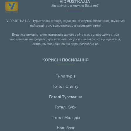
VIDPUSTKA.UA
Ми втілимо в життя Ваші мрії
VIDPUSTKA.UA – туристична агенція, надаємо незабутній відпочинок, шукаємо
найкращі тури, відправляємо в перевірені отелі!
Будь-яке використання матеріалів даного сайту має супроводжуватися
посиланням на джерело, для інтернет-ресурсів - незакритих від індексації,
активним посиланням на https://vidpustka.ua
КОРИСНІ ПОСИЛАННЯ
Типи турів
Готелі Єгипту
Готелі Туреччини
Готелі Куби
Готелі Мальдiв
Наш блог