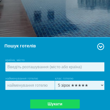
Пошук готелів
країна, місто
найменування готелю
клас готелю
Шукати