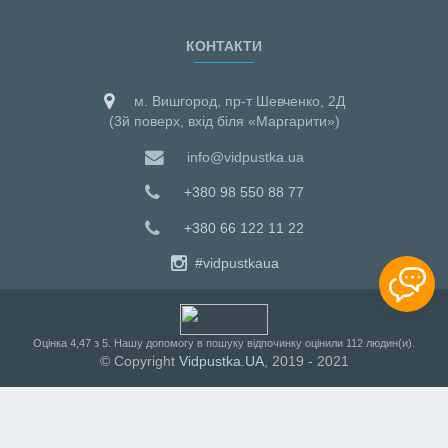
КОНТАКТИ
м. Вишгород, пр-т Шевченко, 2Д
(3й поверх, вхід біля «Маргарити»)
info@vidpustka.ua
+380 98 550 88 77
+380 66 122 11 22
#vidpustkaua
Оцiнка
4,47
з
5
. Нашу допомогу в пошуку відпочинку оцінили
112
людин(и).
© Copyright
Vidpustka.UA
, 2019 - 2021