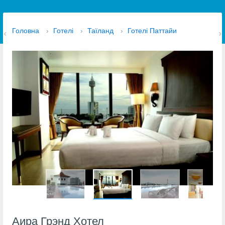
Головна
›
Готелі
›
Таїланд
›
Готелі Паттайи
Аира Грэнд Хотел