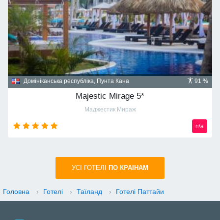
Домініканська республіка, Пунта Кана
91 %
Majestic Mirage 5*
Маджестик Мираж
n\a
УСI ГОТЕЛІ
ПО КРАIНАМ
Головна
›
Готелі
›
Таїланд
›
Готелі Паттайи