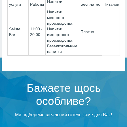
Напитки
услуги
Работы
Бесплатно
Питания
Напитки
местного
производства,
Salute
11:00 -
Напитки
Платно
Bar
20:00
импортного
производства,
Безалкогольные
напитки
Бажаєте щось
особливе?
Ми підберемо ідеальний готель саме для Вас!