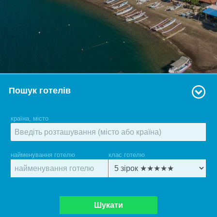
Пошук готелів
країна, місто
найменування готелю
клас готелю
Шукати