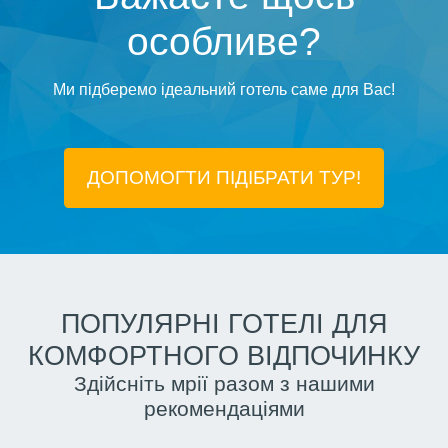
особливе?
Ми підберемо ідеальний готель саме для Вас!
ДОПОМОГТИ ПІДIБРАТИ ТУР!
ПОПУЛЯРНІ ГОТЕЛІ ДЛЯ
КОМФОРТНОГО ВІДПОЧИНКУ
Здійсніть мрії разом з нашими
рекомендаціями