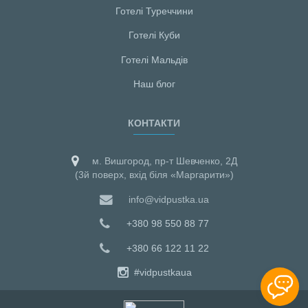
Готелі Туреччини
Готелі Куби
Готелі Мальдiв
Наш блог
КОНТАКТИ
м. Вишгород, пр-т Шевченко, 2Д
(3й поверх, вхід біля «Маргарити»)
info@vidpustka.ua
+380 98 550 88 77
+380 66 122 11 22
#vidpustkaua