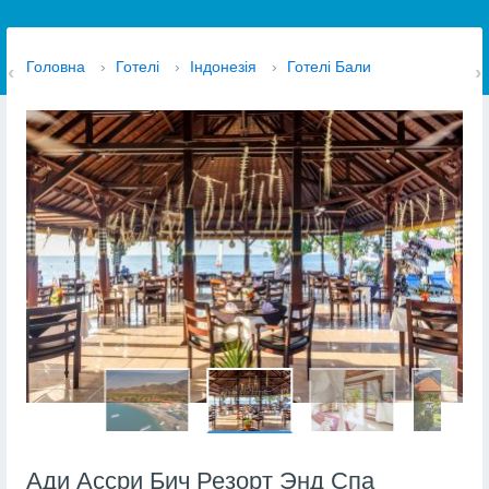
Головна
›
Готелі
›
Індонезія
›
Готелі Бали
Ади Ассри Бич Резорт Энд Спа