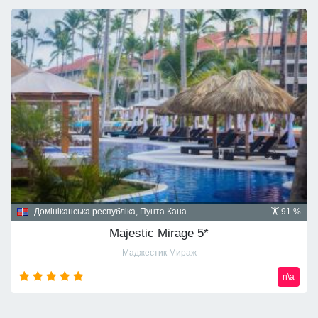
Домініканська республіка, Пунта Кана
91 %
Majestic Mirage 5*
Маджестик Мираж
n\a