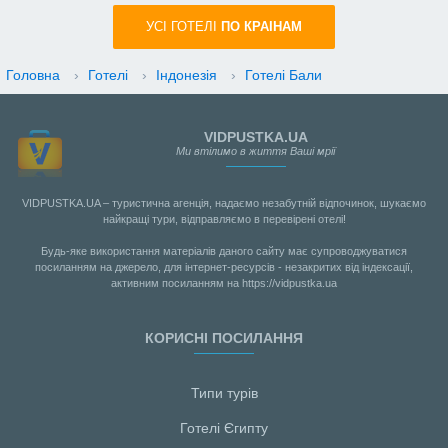
УСI ГОТЕЛІ
ПО КРАIНАМ
Головна
›
Готелі
›
Індонезія
›
Готелі Бали
VIDPUSTKA.UA
Ми втілимо в життя Ваші мрії
VIDPUSTKA.UA – туристична агенція, надаємо незабутній відпочинок, шукаємо
найкращі тури, відправляємо в перевірені отелі!
Будь-яке використання матеріалів даного сайту має супроводжуватися
посиланням на джерело, для інтернет-ресурсів - незакритих від індексації,
активним посиланням на https://vidpustka.ua
КОРИСНІ ПОСИЛАННЯ
Типи турів
Готелі Єгипту