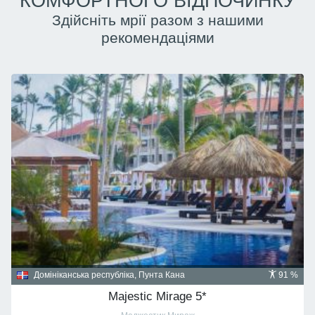
КОМФОРТНОГО ВІДПОЧИНКУ
Здійсніть мрії разом з нашими
рекомендаціями
Домініканська республіка, Пунта Кана
91 %
Majestic Mirage 5*