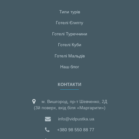
Типи турів
Готелі Єгипту
Готелі Туреччини
Готелі Куби
Готелі Мальдiв
Наш блог
КОНТАКТИ
м. Вишгород, пр-т Шевченко, 2Д
(3й поверх, вхід біля «Маргарити»)
info@vidpustka.ua
+380 98 550 88 77