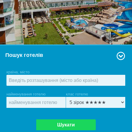
Пошук готелів
країна, місто
найменування готелю
клас готелю
Шукати