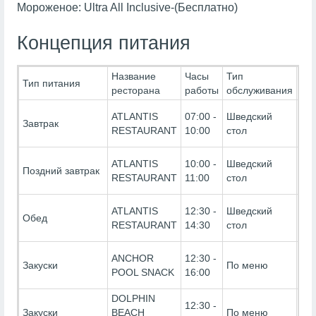
Мороженое: Ultra All Inclusive-(Бесплатно)
Концепция питания
Название
Часы
Тип
Ти
Тип питания
ресторана
работы
обслуживания
Пи
Ultr
ATLANTIS
07:00 -
Шведский
Завтрак
Inc
RESTAURANT
10:00
стол
(Бе
Ultr
ATLANTIS
10:00 -
Шведский
Поздний завтрак
Inc
RESTAURANT
11:00
стол
(Бе
Ultr
ATLANTIS
12:30 -
Шведский
Обед
Inc
RESTAURANT
14:30
стол
(Бе
Ultr
ANCHOR
12:30 -
Закуски
По меню
Inc
POOL SNACK
16:00
(Бе
DOLPHIN
Ultr
12:30 -
Закуски
BEACH
По меню
Inc