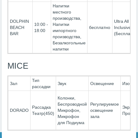
Напитки
местного
производства,
DOLPHIN
Ultra All
10:00 -
Напитки
BEACH
бесплатно
Inclusive-
18:00
импортного
BAR
(Бесплатно
производства,
Безалкогольные
напитки
MICE
Тип
Зал
Звук
Освещение
Изобра
рассадки
Колонки,
Беспроводной
Регулируемое
Рассадка
Экран,
DORADO
Микрофон,
освещение
Театр(450)
Проект
Микрофон
зала
для Подиума