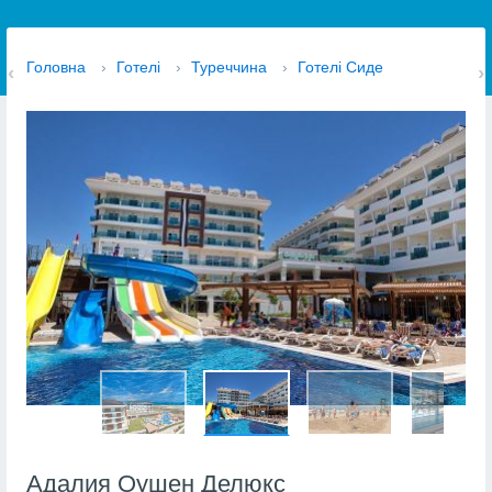
Головна
›
Готелі
›
Туреччина
›
Готелі Сиде
Адалия Оушен Делюкс