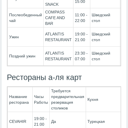
15:00
SNACK
(Бе
COMPASS
Ultr
Послеобеденный
11:00 -
Шведский
CAFE AND
Inc
чай
22:00
стол
BAR
(Бе
Ultr
ATLANTIS
19:00 -
Шведский
Ужин
Inc
RESTAURANT
21:00
стол
(Бе
Ultr
ATLANTIS
23:30 -
Шведский
Поздний ужин
Inc
RESTAURANT
07:00
стол
(Бе
Рестораны а-ля карт
Требуется
Название
Часы
предварительная
Кухня
ресторана
Работы
резервация
столиков
19:00 -
CEVAHIR
Да
Турецкая
21:00