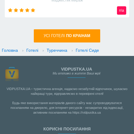
Маджестик Мираж
n\a
УСI ГОТЕЛІ
ПО КРАIНАМ
Головна
›
Готелі
›
Туреччина
›
Готелі Сиде
VIDPUSTKA.UA
Ми втілимо в життя Ваші мрії
VIDPUSTKA.UA – туристична агенція, надаємо незабутній відпочинок, шукаємо
найкращі тури, відправляємо в перевірені отелі!
Будь-яке використання матеріалів даного сайту має супроводжуватися
посиланням на джерело, для інтернет-ресурсів - незакритих від індексації,
активним посиланням на https://vidpustka.ua
КОРИСНІ ПОСИЛАННЯ