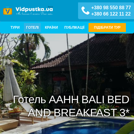
+380 98 550 88 77
+380 66 122 11 22
ТУРИ
ГОТЕЛІ
КРАЇНИ
ПУБЛІКАЦІЇ
ПІДІБРАТИ ТУР
Готель AAHH BALI BED
AND BREAKFAST 3*