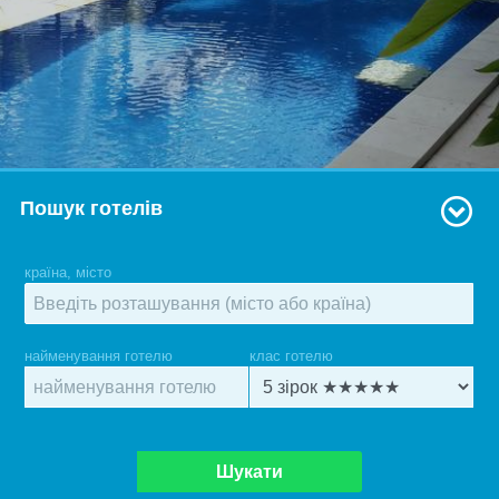
Пошук готелів
країна, місто
найменування готелю
клас готелю
Шукати