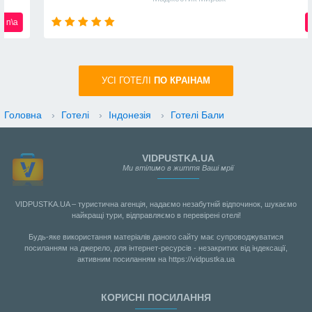
n\a
УСI ГОТЕЛІ
ПО КРАIНАМ
Головна
›
Готелі
›
Індонезія
›
Готелі Бали
VIDPUSTKA.UA
Ми втілимо в життя Ваші мрії
VIDPUSTKA.UA – туристична агенція, надаємо незабутній відпочинок, шукаємо
найкращі тури, відправляємо в перевірені отелі!
Будь-яке використання матеріалів даного сайту має супроводжуватися
посиланням на джерело, для інтернет-ресурсів - незакритих від індексації,
активним посиланням на https://vidpustka.ua
КОРИСНІ ПОСИЛАННЯ