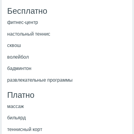
Бесплатно
фитнес-центр
настольный теннис
сквош
волейбол
бадминтон
развлекательные программы
Платно
массаж
бильярд
теннисный корт