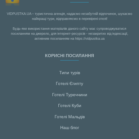
VIDPUSTKA.UA – туристична агенція, надаємо незабутній відпочинок, шукаємо
найкращі тури, відправляємо в перевірені отелі!
Будь-яке використання матеріалів даного сайту має супроводжуватися
посиланням на джерело, для інтернет-ресурсів - незакритих від індексації,
активним посиланням на https://vidpustka.ua
КОРИСНІ ПОСИЛАННЯ
Типи турів
Готелі Єгипту
Готелі Туреччини
Готелі Куби
Готелі Мальдiв
Наш блог