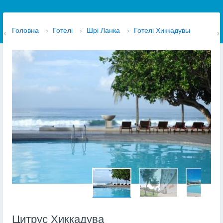
Головна
›
Готелі
›
Шрі Ланка
›
Готелі Хиккадувы
Цитрус Хиккадува