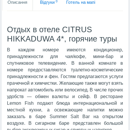
0
Описання
Вiдгуки
Готель на мапi
Отдых в отеле CITRUS
HIKKADUWA 4*, горячие туры
В каждом номере имеются кондиционер,
принадлежности для чая/кофе, мини-бар и
спутниковое телевидение. В ванной комнате в
номере предоставляются туалетно-косметические
принадлежности и фен. Гостям предлагаются услуги
прачечной и химчистки. Желающие также могут взять
напрокат автомобиль или велосипед. В числе прочих
удобств — обмен валюты и сейф. В ресторане
Lemon Fish подают блюда интернациональной и
местной кухни, а освежающие напитки можно
заказать в баре Summer Salt Bar на открытом
воздухе. В сигарном баре представлен большой
выбор эксклюзивных сигар и спиртных напитков.