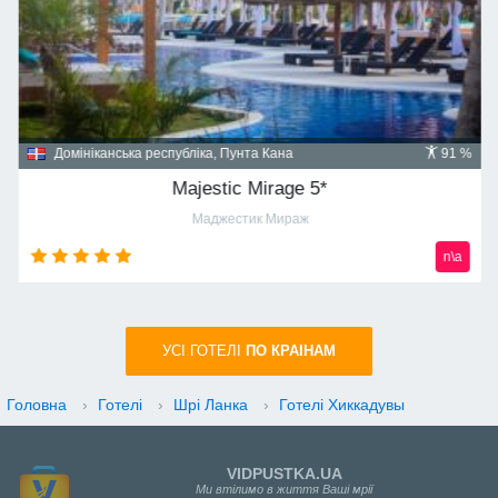
Домініканська республіка, Пунта Кана
91 %
Majestic Mirage 5*
Маджестик Мираж
n\a
УСI ГОТЕЛІ
ПО КРАIНАМ
Головна
›
Готелі
›
Шрі Ланка
›
Готелі Хиккадувы
VIDPUSTKA.UA
Ми втілимо в життя Ваші мрії