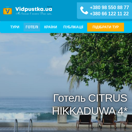
+380 98 550 88 77
+380 66 122 11 22
ТУРИ
ГОТЕЛІ
КРАЇНИ
ПУБЛІКАЦІЇ
ПІДІБРАТИ ТУР
Готель CITRUS
HIKKADUWA 4*