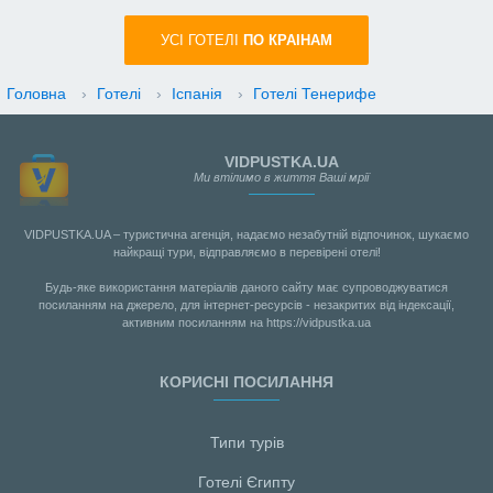
УСI ГОТЕЛІ
ПО КРАIНАМ
Головна
›
Готелі
›
Іспанія
›
Готелі Тенерифе
VIDPUSTKA.UA
Ми втілимо в життя Ваші мрії
VIDPUSTKA.UA – туристична агенція, надаємо незабутній відпочинок, шукаємо
найкращі тури, відправляємо в перевірені отелі!
Будь-яке використання матеріалів даного сайту має супроводжуватися
посиланням на джерело, для інтернет-ресурсів - незакритих від індексації,
активним посиланням на https://vidpustka.ua
КОРИСНІ ПОСИЛАННЯ
Типи турів
Готелі Єгипту