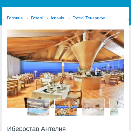
Головна
›
Готелі
›
Іспанія
›
Готелі Тенерифе
Иберостар Антелия