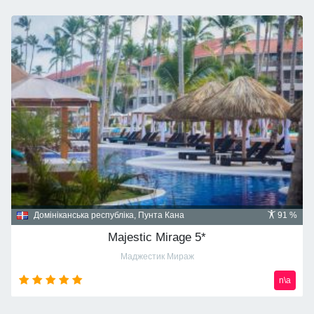
Домініканська республіка, Пунта Кана
91 %
Majestic Mirage 5*
Маджестик Мираж
n\a