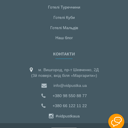
Готелі Туреччини
Готелі Куби
Готелі Мальдiв
Наш блог
КОНТАКТИ
м. Вишгород, пр-т Шевченко, 2Д
(3й поверх, вхід біля «Маргарити»)
info@vidpustka.ua
+380 98 550 88 77
+380 66 122 11 22
#vidpustkaua