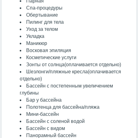
Парная
Спа-процедуры
Обертывание
Пилинг для тела
Уход за телом
Укладка
Маникюр
Восковая эпиляция
Косметические услуги
Зонты от солнца
(оплачивается отдельно)
Шезлонги/пляжные кресла
(оплачивается
отдельно)
Бассейн с постепенным увеличением
глубины
Бар у бассейна
Полотенца для бассейна/пляжа
Мини-бассейн
Бассейн с соленой водой
Бассейн с видом
Панорамный бассейн