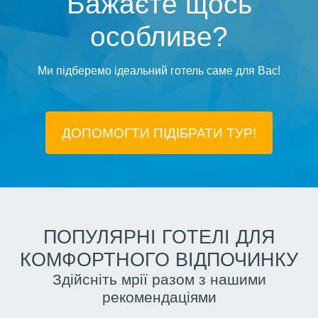
Бажаєте щось
особливе?
Ми підберемо ідеальний готель саме для Вас!
ДОПОМОГТИ ПІДIБРАТИ ТУР!
ПОПУЛЯРНІ ГОТЕЛІ ДЛЯ
КОМФОРТНОГО ВІДПОЧИНКУ
Здійсніть мрії разом з нашими
рекомендаціями