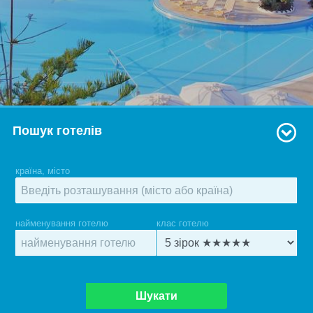
Пошук готелів
країна, місто
найменування готелю
клас готелю
Шукати