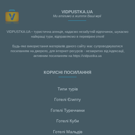
VIDPUSTKA.UA
Ми втілимо в життя Ваші мрії
VIDPUSTKA.UA – туристична агенція, надаємо незабутній відпочинок, шукаємо
найкращі тури, відправляємо в перевірені отелі!
Будь-яке використання матеріалів даного сайту має супроводжуватися
посиланням на джерело, для інтернет-ресурсів - незакритих від індексації,
активним посиланням на https://vidpustka.ua
КОРИСНІ ПОСИЛАННЯ
Типи турів
Готелі Єгипту
Готелі Туреччини
Готелі Куби
Готелі Мальдiв