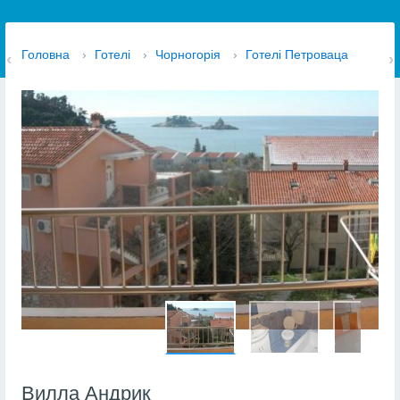
Головна
›
Готелі
›
Чорногорія
›
Готелі Петроваца
Вилла Андрик