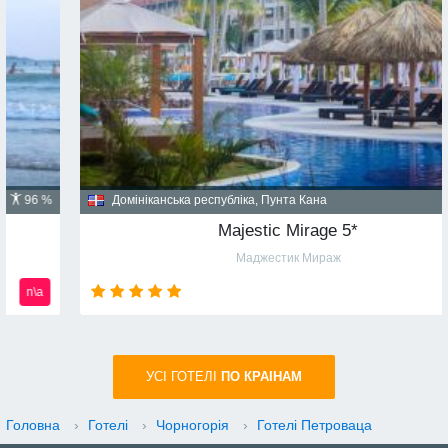
Домініканська республіка, Пунта Кана
91 %
Majestic Mirage 5*
Маджестик Мираж
n\a
УСI ГОТЕЛІ
ПО КРАIНАМ
Головна
›
Готелі
›
Чорногорія
›
Готелі Петроваца