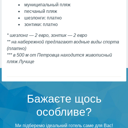
муниципальный пляж
песчаный пляж
шезлонги: платно
зонтики: платно
* шезлонг — 2 евро, зонтик — 2 евро
** на набережной предлагают водные виды спорта
(платно)
*** в 500 м от Петровца находится живописный
пляж Лучице
Бажаєте щось
особливе?
Ми підберемо ідеальний готель саме для Вас!