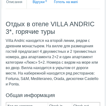
0
Описання
Вiдгуки
Готель на мапi
Отдых в отеле VILLA ANDRIC
3*, горячие туры
Villa Andric находится на второй линии, рядом с
древним монастырем. На вилле для размещения
гостей предлагают 4 двухместных и 2 трехместных
номера, два апартамента 2+2 и один апартамент
категории «Люкс» 5+2. Номера с видом на море или
во двор. Вилла находится в укрытом от дороги
месте. На набережной находится ряд ресторанов:
Fortuna, S&M, Mediteraneo, Orada, дискотеки Castello
и Ponta.
Общая информация
Кол-во номеров
Check-in
Check-out