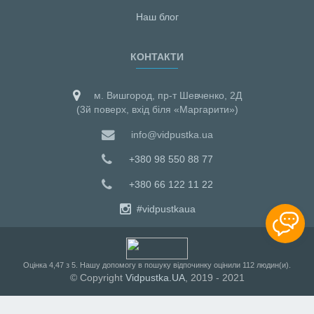
Наш блог
КОНТАКТИ
м. Вишгород, пр-т Шевченко, 2Д
(3й поверх, вхід біля «Маргарити»)
info@vidpustka.ua
+380 98 550 88 77
+380 66 122 11 22
#vidpustkaua
Оцiнка
4,47
з
5
. Нашу допомогу в пошуку відпочинку оцінили
112
людин(и).
© Copyright
Vidpustka.UA
, 2019 - 2021