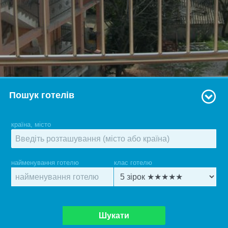
Пошук готелів
країна, місто
найменування готелю
клас готелю
Шукати