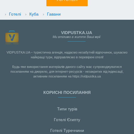
›
Готелі
›
Куба
›
Гавани
VIDPUSTKA.UA
Ми втілимо в життя Ваші мрії
VIDPUSTKA.UA – туристична агенція, надаємо незабутній відпочинок, шукаємо
найкращі тури, відправляємо в перевірені отелі!
Будь-яке використання матеріалів даного сайту має супроводжуватися
посиланням на джерело, для інтернет-ресурсів - незакритих від індексації,
активним посиланням на https://vidpustka.ua
КОРИСНІ ПОСИЛАННЯ
Типи турів
Готелі Єгипту
Готелі Туреччини