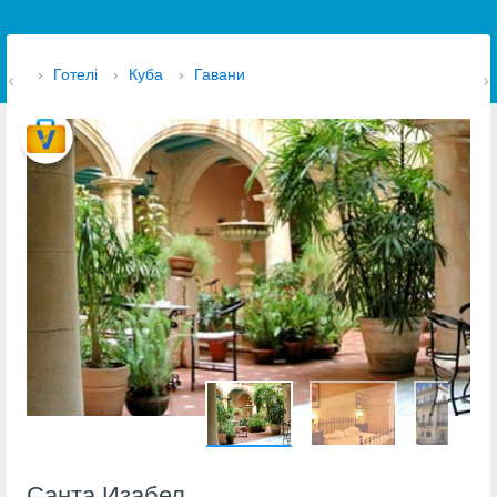
›
Готелі
›
Куба
›
Гавани
Санта Изабел