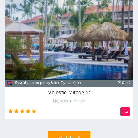
Домініканська республіка, Пунта Кана
91 %
Majestic Mirage 5*
Маджестик Мираж
n\a
УСI ГОТЕЛІ