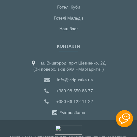
Готелі Куби
Готелі Мальдiв
Наш блог
КОНТАКТИ
м. Вишгород, пр-т Шевченко, 2Д
(3й поверх, вхід біля «Маргарити»)
info@vidpustka.ua
+380 98 550 88 77
+380 66 122 11 22
#vidpustkaua
Оцiнка
4,47
з
5
. Нашу допомогу в пошуку відпочинку оцінили
112
людин(и).