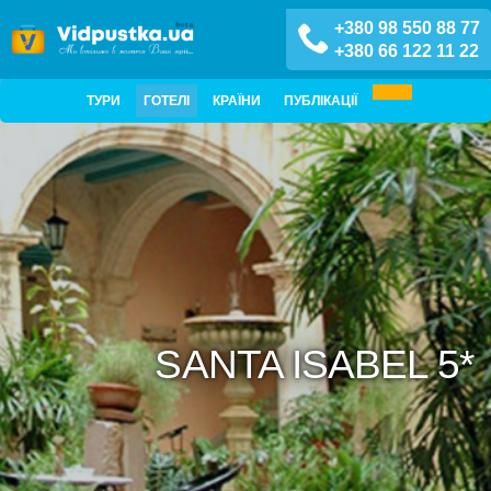
+380 98 550 88 77
+380 66 122 11 22
ТУРИ
ГОТЕЛІ
КРАЇНИ
ПУБЛІКАЦІЇ
SANTA ISABEL 5*