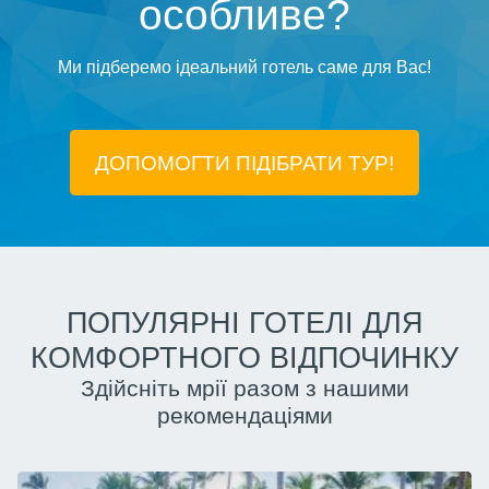
особливе?
Ми підберемо ідеальний готель саме для Вас!
ДОПОМОГТИ ПІДIБРАТИ ТУР!
ПОПУЛЯРНІ ГОТЕЛІ ДЛЯ
КОМФОРТНОГО ВІДПОЧИНКУ
Здійсніть мрії разом з нашими
рекомендаціями