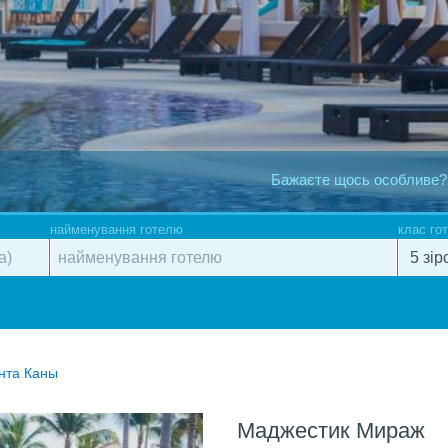
Бажаєте щось особливе?
найменування готелю
клас го
нта Каны
Маджестик Мираж