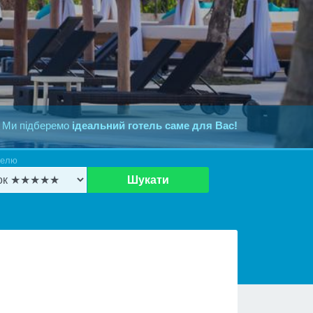
 Ми підберемо
ідеальний готель саме для Вас!
телю
Шукати