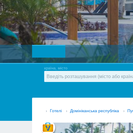
країна, місто
›
Готелі
›
Домініканська республіка
›
Пу