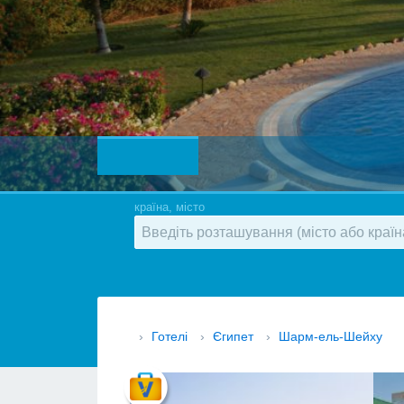
країна, місто
›
Готелі
›
Єгипет
›
Шарм-ель-Шейху