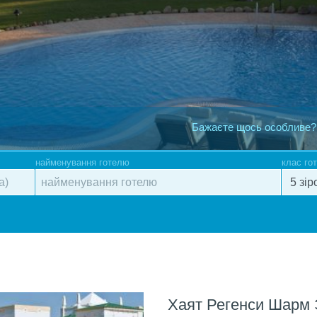
Бажаєте щось особливе?
найменування готелю
клас го
Хаят Регенси Шарм