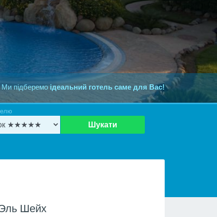
 Ми підберемо
ідеальний готель саме для Вас!
телю
Шукати
 Эль Шейх