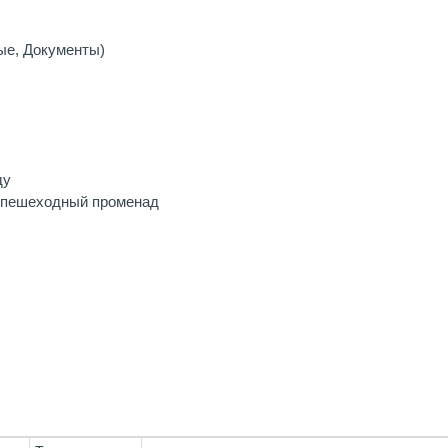
ые, Документы)
ду
 пешеходный променад