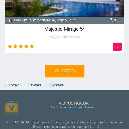
Домініканська республіка, Пунта Кана
91 %
Majestic Mirage 5*
Маджестик Мираж
n\a
УСI ГОТЕЛІ
›
Готелі
›
Єгипет
›
Хургади
VIDPUSTKA.UA
Ми втілимо в життя Ваші мрії
VIDPUSTKA.UA – туристична агенція, надаємо незабутній відпочинок, шукаємо
найкращі тури, відправляємо в перевірені отелі!