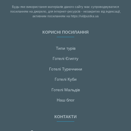
Будь-яке використання матеріалів даного сайту має супроводжуватися
посиланням на джерело, для інтернет-ресурсів - незакритих від індексації,
активним посиланням на https://vidpustka.ua
КОРИСНІ ПОСИЛАННЯ
Типи турів
Готелі Єгипту
Готелі Туреччини
Готелі Куби
Готелі Мальдiв
Наш блог
КОНТАКТИ