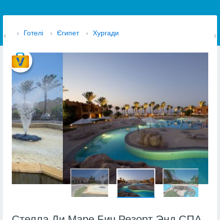
›
Готелі
›
Єгипет
›
Хургади
Стелла Ди Маре Бич Резорт Энд СПА