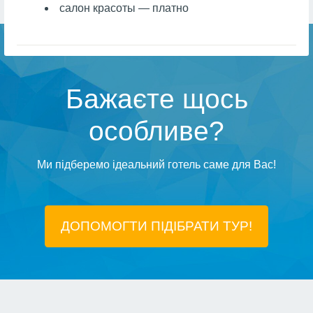
салон красоты — платно
Бажаєте щось
особливе?
Ми підберемо ідеальний готель саме для Вас!
ДОПОМОГТИ ПІДIБРАТИ ТУР!