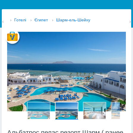
›
Готелі
›
Єгипет
›
Шарм-ель-Шейху
Альбатрос пелас резорт Шарм ( ранее