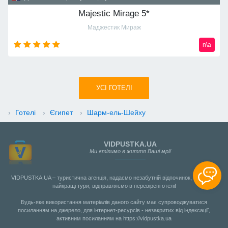
Majestic Mirage 5*
Маджестик Мираж
n\a
УСI ГОТЕЛІ
›
Готелі
›
Єгипет
›
Шарм-ель-Шейху
VIDPUSTKA.UA
Ми втілимо в життя Ваші мрії
VIDPUSTKA.UA – туристична агенція, надаємо незабутній відпочинок, шукаємо
найкращі тури, відправляємо в перевірені отелі!
Будь-яке використання матеріалів даного сайту має супроводжуватися
посиланням на джерело, для інтернет-ресурсів - незакритих від індексації,
активним посиланням на https://vidpustka.ua