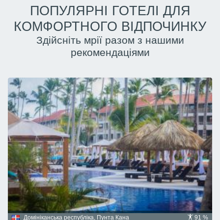
ПОПУЛЯРНІ ГОТЕЛІ ДЛЯ
КОМФОРТНОГО ВІДПОЧИНКУ
Здійсніть мрії разом з нашими
рекомендаціями
Домініканська республіка, Пунта Кана
91 %