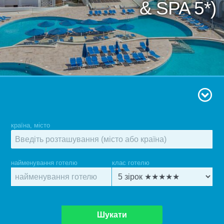
& SPA 5*)
країна, місто
найменування готелю
клас готелю
Шукати