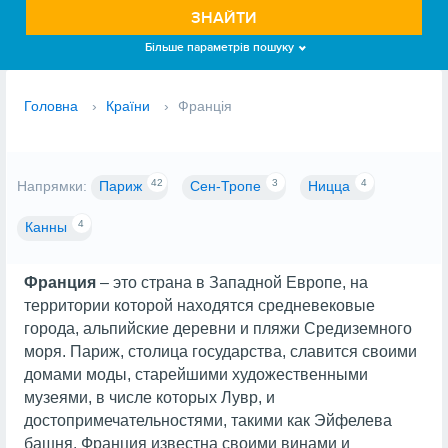
ЗНАЙТИ
Більше параметрів пошуку
Головна
›
Країни
›
Франція
42
3
4
Напрямки:
Париж
Сен-Тропе
Ницца
4
Канны
Франция
– это страна в Западной Европе, на
территории которой находятся средневековые
города, альпийские деревни и пляжи Средиземного
моря. Париж, столица государства, славится своими
домами моды, старейшими художественными
музеями, в числе которых Лувр, и
достопримечательностями, такими как Эйфелева
башня. Франция известна своими винами и