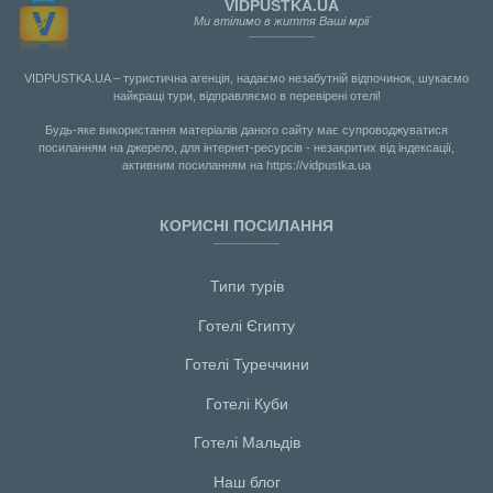
VIDPUSTKA.UA
Ми втілимо в життя Ваші мрії
VIDPUSTKA.UA – туристична агенція, надаємо незабутній відпочинок, шукаємо
найкращі тури, відправляємо в перевірені отелі!
Будь-яке використання матеріалів даного сайту має супроводжуватися
посиланням на джерело, для інтернет-ресурсів - незакритих від індексації,
активним посиланням на https://vidpustka.ua
КОРИСНІ ПОСИЛАННЯ
Типи турів
Готелі Єгипту
Готелі Туреччини
Готелі Куби
Готелі Мальдiв
Наш блог