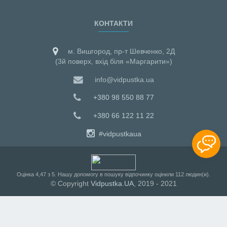
КОНТАКТИ
м. Вишгород, пр-т Шевченко, 2Д
(3й поверх, вхід біля «Маргарити»)
info@vidpustka.ua
+380 98 550 88 77
+380 66 122 11 22
#vidpustkaua
Оцiнка
4,47
з
5
. Нашу допомогу в пошуку відпочинку оцінили
112
людин(и).
© Copyright
Vidpustka.UA
, 2019 - 2021