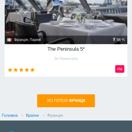
Франція, Париж
96 %
The Peninsula 5*
Зе Пенинсула
n\a
УСI ГОТЕЛІ
ФРАНЦІІ
Головна
›
Країни
›
Франція