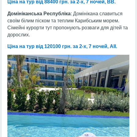
Ціна на тур від 88400 грн. за 2-х, 7 ночей, ВВ.
Домініканська Республіка
: Домінікана славиться
своїм білим піском та теплим Карибським морем.
Сімейні курорти тут пропонують розваги для дітей та
дорослих.
Ціна на тур від 120100 грн. за 2-х, 7 ночей, All.