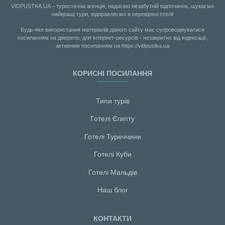
VIDPUSTKA.UA – туристична агенція, надаємо незабутній відпочинок, шукаємо
найкращі тури, відправляємо в перевірені отелі!
Будь-яке використання матеріалів даного сайту має супроводжуватися
посиланням на джерело, для інтернет-ресурсів - незакритих від індексації,
активним посиланням на https://vidpustka.ua
КОРИСНІ ПОСИЛАННЯ
Типи турів
Готелі Єгипту
Готелі Туреччини
Готелі Куби
Готелі Мальдiв
Наш блог
КОНТАКТИ