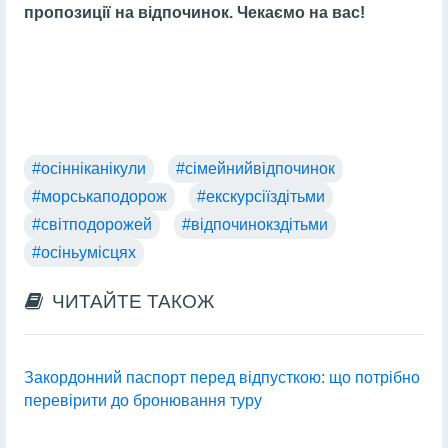
пропозиції на відпочинок. Чекаємо на вас!
#осінніканікули
#сімейнийвідпочинок
#морськаподорож
#екскурсіїздітьми
#світподорожей
#відпочинокздітьми
#осіньумісцях
ЧИТАЙТЕ ТАКОЖ
Закордонний паспорт перед відпусткою: що потрібно
перевірити до бронювання туру