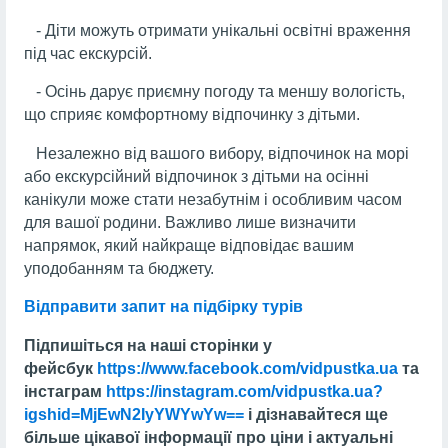
- Діти можуть отримати унікальні освітні враження
під час екскурсій.
- Осінь дарує приємну погоду та меншу вологість,
що сприяє комфортному відпочинку з дітьми.
Незалежно від вашого вибору, відпочинок на морі
або екскурсійний відпочинок з дітьми на осінні
канікули може стати незабутнім і особливим часом
для вашої родини. Важливо лише визначити
напрямок, який найкраще відповідає вашим
уподобанням та бюджету.
Відправити запит на підбірку турів
Підпишіться на наші сторінки у
фейсбук
https://www.facebook.com/vidpustka.ua
та
інстаграм
https://instagram.com/vidpustka.ua?
igshid=MjEwN2IyYWYwYw==
і дізнавайтеся ще
більше цікавої інформації про ціни і актуальні