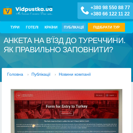
+380 98 550 88 77
+380 66 122 11 22
ТУРИ
ГОТЕЛІ
КРАЇНИ
ПУБЛІКАЦІЇ
ПІДІБРАТИ ТУР
АНКЕТА НА В'ЇЗД ДО ТУРЕЧЧИНИ.
ЯК ПРАВИЛЬНО ЗАПОВНИТИ?
Головна
›
Публікації
›
Новини компанії