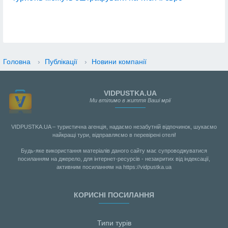
Головна
›
Публікації
›
Новини компанії
VIDPUSTKA.UA
Ми втілимо в життя Ваші мрії
VIDPUSTKA.UA – туристична агенція, надаємо незабутній відпочинок, шукаємо
найкращі тури, відправляємо в перевірені отелі!
Будь-яке використання матеріалів даного сайту має супроводжуватися
посиланням на джерело, для інтернет-ресурсів - незакритих від індексації,
активним посиланням на https://vidpustka.ua
КОРИСНІ ПОСИЛАННЯ
Типи турів