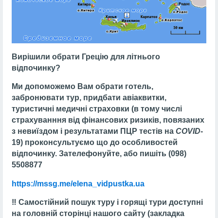
Вирішили обрати Грецію для літнього
відпочинку?
Ми допоможемо Вам обрати готель,
забронювати тур, придбати авіаквитки,
туристичні медичні страховки (в тому числі
страхуванння від фінансових ризиків, повязаних
з невиїздом і результатами ПЦР тестів на
COVID
-
19) проконсультуємо що до особливостей
відпочинку. Зателефонуйте, або пишіть (098)
5508877
https://mssg.me/elena_vidpustka.ua
‼️ Самостійний пошук туру і горящі тури доступні
на головній сторінці нашого сайту (закладка