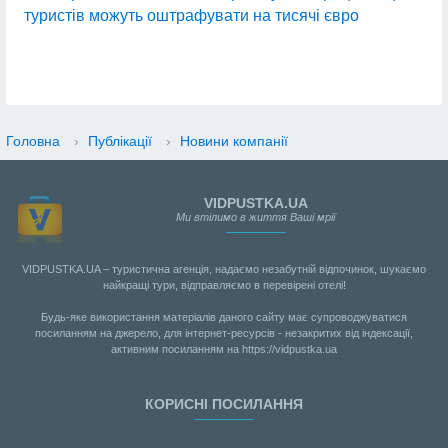
туристів можуть оштрафувати на тисячі євро
Головна
›
Публікації
›
Новини компанії
VIDPUSTKA.UA
Ми втілимо в життя Ваші мрії
VIDPUSTKA.UA – туристична агенція, надаємо незабутній відпочинок, шукаємо
найкращі тури, відправляємо в перевірені отелі!
Будь-яке використання матеріалів даного сайту має супроводжуватися
посиланням на джерело, для інтернет-ресурсів - незакритих від індексації,
активним посиланням на https://vidpustka.ua
КОРИСНІ ПОСИЛАННЯ