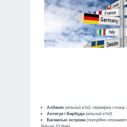
Албанія
(вільний в'їзд, перевірка стану з
Антигуа і Барбуда
(вільний в'їзд)
Багамські острови
(потрібно отримати
більше 10 днів)