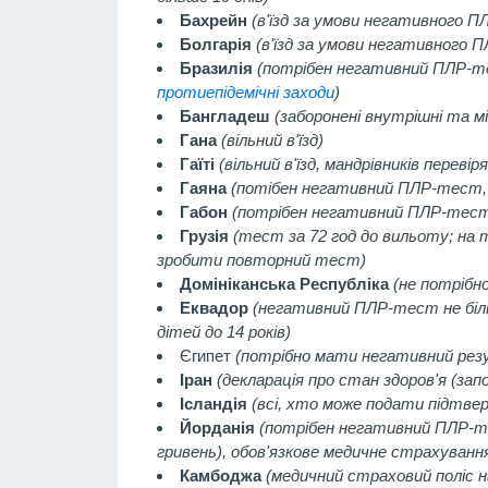
Бахрейн
(в'їзд за умови негативного 
Болгарія
(в'їзд за умови негативного П
Бразилія
(потрібен негативний ПЛР-те
протиепідемічні заходи
)
Бангладеш
(заборонені внутрішні та м
Гана
(вільний в'їзд)
Гаїті
(вільний в'їзд, мандрівників перев
Гаяна
(потібен негативний ПЛР-тест, з
Габон
(потрібен негативний ПЛР-тес
Грузія
(тест за 72 год до вильоту; на
зробити повторний тест)
Домініканська Республіка
(не потрібно
Еквадор
(негативний ПЛР-тест не більш
дітей до 14 років)
Єгипет
(потрібно мати негативний резу
Іран
(декларація про стан здоров'я (зап
Ісландія
(всі, хто може подати підтвер
Йорданія
(потрібен негативний ПЛР-тес
гривень), обов'язкове медичне страхуван
Камбоджа
(медичний страховий поліс н