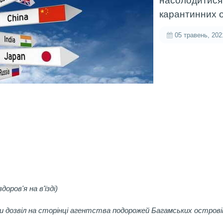
насолодитися 
карантинних 
05 травень, 202
доров'я на в'їзді)
 дозвіл на сторінці агентства подорожей Багамських острові