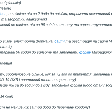
андрівників)
егідь)
Pass
, не пізніше ніж за 2 доби до поїздки, отримати негативни
 та зворотній авіаквиток)
ений не раніше, ніж за 96 год до вильоту та зареєструватис
до в'їзду, електронна форма на
сайті
та реєстрація на сайті 
btrack)
таріший 96 годин до вильоту та заповнити
форму
Міграційної 
золяції)
 зробленого не більше, ніж за 72 год до прибуття, медичний 
D-19 DXB і повторний тест по прильоту)
ше ніж за 96 годин до в'їзду, заповнена форма щодо стану зд
14 днів)
т не менше ніж за три доби до перетину кордону)