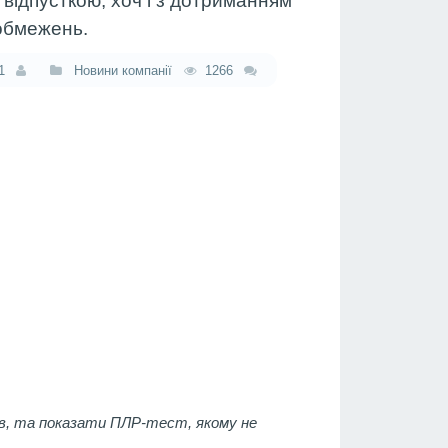
відпусткою, хоч і з дотриманням
обмежень.
1
Новини компанії
1266
в, та показати ПЛР-тест, якому не