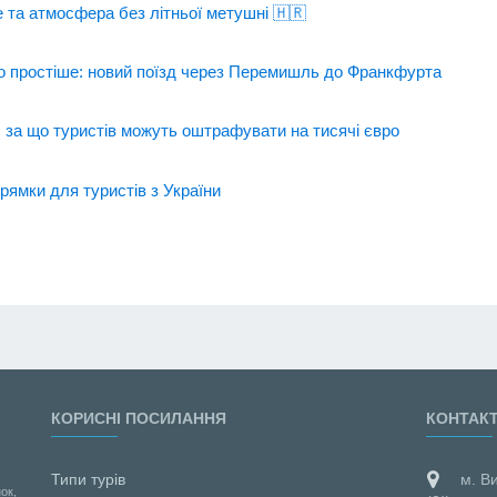
е та атмосфера без літньої метушні 🇭🇷
о простіше: новий поїзд через Перемишль до Франкфурта
: за що туристів можуть оштрафувати на тисячі євро
прямки для туристів з України
КОРИСНІ ПОСИЛАННЯ
КОНТАК
Типи турів
м. В
ок,