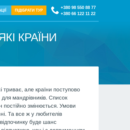
+380 98 550 88 77
ЦІЇ
ПІДІБРАТИ ТУР
+380 66 122 11 22
ЯКІ КРАЇНИ
сі триває, але країни поступово
 для мандрівників. Список
їн постійно змінюється. Умови
зні. Та все ж у любителів
відпочинку буде шанс