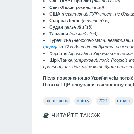
Сан-Томе і Прінсіпі
(вільний в'їзд)
Сент-Люсія
(вільний в'їзд)
США
(негативний ПЛР-тест, не більше 
Сьєрра-Леоне
(вільний в'їзд)
Судан
(вільний в'їзд)
Танзанія
(вільний в'їзд)
Туреччина
(необхідно мати негативний 
форму
за 72 години до прибуття, на її осн
Хорватія
(громадяни України поки не ма
Шрі-Ланка
(страховий поліс People’s I
прильоту ще два, які мають бути оплачені з
Після повернення до України усім потріб
Ціни на ПЦР тестування в аеропорту від 
відпочинок
влітку
2021
отпуск
ЧИТАЙТЕ ТАКОЖ