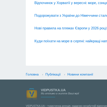
Відпочинок у Хорватії у вересні: море, сонц
Подорожувати з України до Німеччини стал
Нові правила на пляжах Європи у 2026 році
Куди поїхати на море в серпні: найкращі на
Головна
›
Публікації
›
Новини компанії
VIDPUSTKA.UA
Ми втілимо в життя Ваші мрії
VIDPUSTKA.UA – туристична агенція, надаємо незабутній відпочин