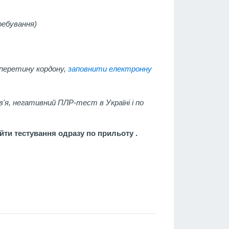
ребування)
 перетину кордону,
заповнити електронну
в'я, негативний ПЛР-тест в Україні і по
йти тестування одразу по прильоту .