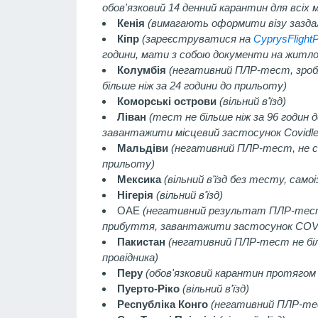
обов'язковий 14 денний карантин для всіх м
Кенія
(вимагають оформити візу заздал
Кіпр
(зареєструватися на
СyprysFlight
години, мати з собою документи на житло
Колумбія
(негативний ПЛР-тест, зробл
більше ніж за 24 години до прильоту)
Коморські острови
(вільний в'їзд)
Ліван
(тест не більше ніж за 96 годин 
завантажити місцевий застосунок Covidle
Мальдіви
(негативний ПЛР-тест, не с
прильоту)
Мексика
(вільний в'їзд без тесту, самоі
Нігерія
(вільний в'їзд)
ОАЕ
(негативний результат ПЛР-тесту,
прибуття, завантажити застосунок COVI
Пакистан
(негативний ПЛР-тест не біль
провідника)
Перу
(обов'язковий карантин протягом 
Пуерто-Ріко
(вільний в'їзд)
Республіка Конго
(негативний ПЛР-тес