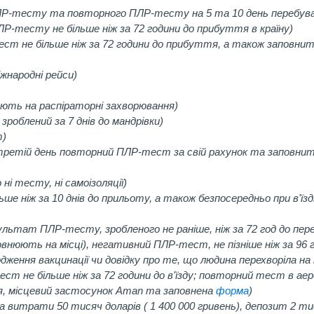
ПЛР-тесту та повторного ПЛР-тесту на 5 та 10 день перебув
ЛР-тесту не більше ніж за 72 години до прибуття в країну)
ст не більше ніж за 72 години до прибуття, а також заповни
іжнародні рейси)
іряють на распіраторні захворювання)
роблений за 7 днів до мандрівки)
т)
 третій день повторний ПЛР-тест за свій рахунок та заповни
 ні тесту, ні самоізоляції)
е ніж за 10 днів до прильоту, а також безпосередньо при в'їз
льтат ПЛР-тесту, зробленого не раніше, ніж за 72 год до пер
овнюють на місці), негативний ПЛР-тест, не пізніше ніж за 96 
дження вакцинації чи довідку про те, що людина перехворіла на
т не більше ніж за 72 години до в'їзду; повторний тест в аер
ня, місцевий застосунок Aman та заповнена
форма
)
а витрати 50 тисяч доларів ( 1 400 000 гривень), депозит 2 тис