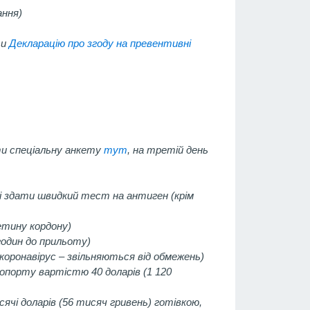
ання)
ти
Декларацію про згоду на превентивні
ти спеціальну анкету
тут
, на третій день
ді здати швидкий тест на антиген (крім
етину кордону)
годин до прильоту)
 коронавірус – звільняються від обмежень)
опорту вартістю 40 доларів (1 120
ячі доларів (56 тисяч гривень) готівкою,