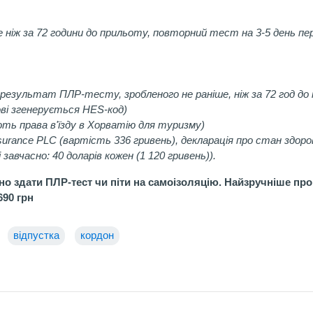
ніж за 72 години до прильоту, повторний тест на 3-5 день пе
результат ПЛР-тесту, зробленого не раніше, ніж за 72 год до
ові згенерується HES-код)
ють права в'їзду в Хорватію для туризму)
nsurance PLC (вартість 336 гривень), декларація про стан здоро
авчасно: 40 доларів кожен (1 120 гривень)).
но здати ПЛР-тест чи піти на самоізоляцію. Найзручніше про
690 грн
відпустка
кордон