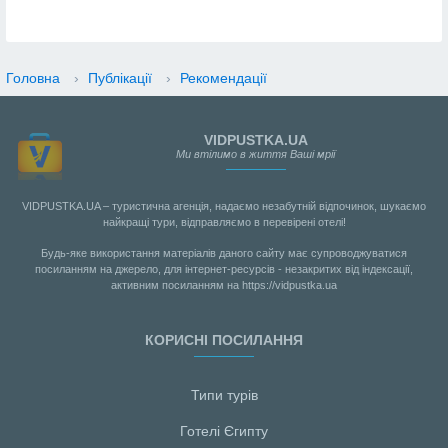
Головна
›
Публікації
›
Рекомендації
VIDPUSTKA.UA
Ми втілимо в життя Ваші мрії
VIDPUSTKA.UA – туристична агенція, надаємо незабутній відпочинок, шукаємо
найкращі тури, відправляємо в перевірені отелі!
Будь-яке використання матеріалів даного сайту має супроводжуватися
посиланням на джерело, для інтернет-ресурсів - незакритих від індексації,
активним посиланням на https://vidpustka.ua
КОРИСНІ ПОСИЛАННЯ
Типи турів
Готелі Єгипту