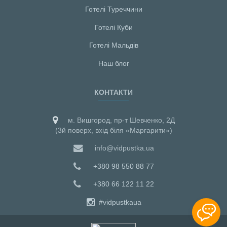
Готелі Туреччини
Готелі Куби
Готелі Мальдiв
Наш блог
КОНТАКТИ
м. Вишгород, пр-т Шевченко, 2Д
(3й поверх, вхід біля «Маргарити»)
info@vidpustka.ua
+380 98 550 88 77
+380 66 122 11 22
#vidpustkaua