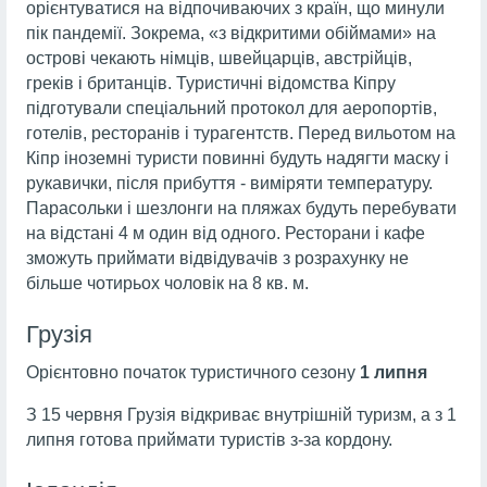
орієнтуватися на відпочиваючих з країн, що минули
пік пандемії. Зокрема, «з відкритими обіймами» на
острові чекають німців, швейцарців, австрійців,
греків і британців. Туристичні відомства Кіпру
підготували спеціальний протокол для аеропортів,
готелів, ресторанів і турагентств. Перед вильотом на
Кіпр іноземні туристи повинні будуть надягти маску і
рукавички, після прибуття - виміряти температуру.
Парасольки і шезлонги на пляжах будуть перебувати
на відстані 4 м один від одного. Ресторани і кафе
зможуть приймати відвідувачів з розрахунку не
більше чотирьох чоловік на 8 кв. м.
Грузія
Орієнтовно початок туристичного сезону
1 липня
З 15 червня Грузія відкриває внутрішній туризм, а з 1
липня готова приймати туристів з-за кордону.