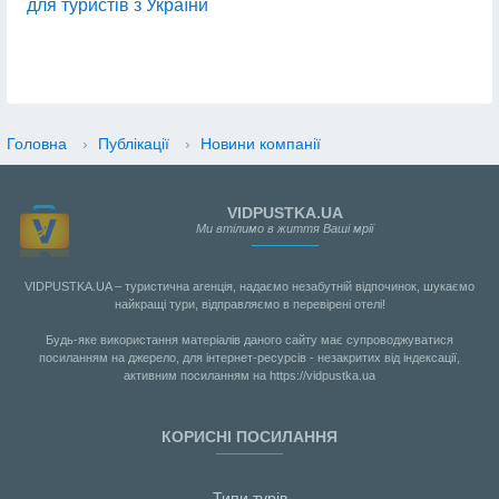
для туристів з України
Головна
›
Публікації
›
Новини компанії
VIDPUSTKA.UA
Ми втілимо в життя Ваші мрії
VIDPUSTKA.UA – туристична агенція, надаємо незабутній відпочинок, шукаємо
найкращі тури, відправляємо в перевірені отелі!
Будь-яке використання матеріалів даного сайту має супроводжуватися
посиланням на джерело, для інтернет-ресурсів - незакритих від індексації,
активним посиланням на https://vidpustka.ua
КОРИСНІ ПОСИЛАННЯ
Типи турів