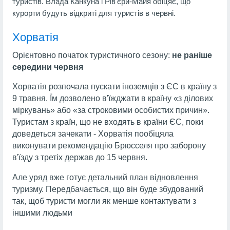
туристів. Влада Канкуна і Рів'єри-Майя обіцяє, що
курорти будуть відкриті для туристів в червні.
Хорватія
Орієнтовно початок туристичного сезону:
не раніше
середини червня
Хорватія розпочала пускати іноземців з ЄС в країну з
9 травня. Їм дозволено в'їжджати в країну «з ділових
міркувань» або «за строковими особистих причин».
Туристам з країн, що не входять в країни ЄС, поки
доведеться зачекати - Хорватія пообіцяла
виконувати рекомендацію Брюсселя про заборону
в'їзду з третіх держав до 15 червня.
Але уряд вже готує детальний план відновлення
туризму. Передбачається, що він буде збудований
так, щоб туристи могли як менше контактувати з
іншими людьми