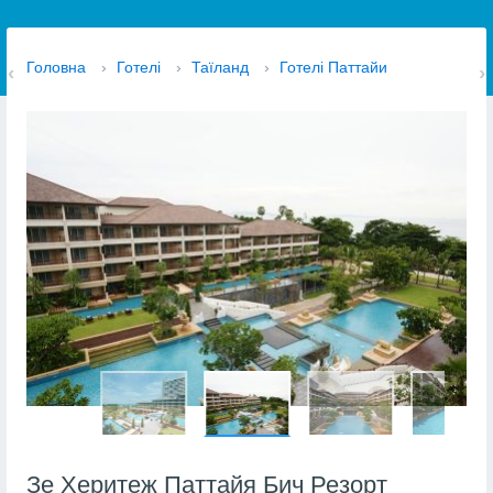
Головна
›
Готелі
›
Таїланд
›
Готелі Паттайи
Зе Херитеж Паттайя Бич Резорт