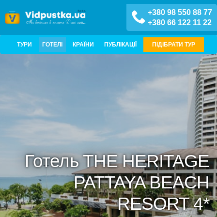
+380 98 550 88 77
+380 66 122 11 22
ТУРИ
ГОТЕЛІ
КРАЇНИ
ПУБЛІКАЦІЇ
ПІДІБРАТИ ТУР
Готель THE HERITAGE
PATTAYA BEACH
RESORT 4*