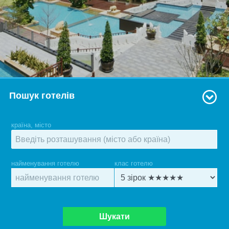
Пошук готелів
країна, місто
найменування готелю
клас готелю
Шукати