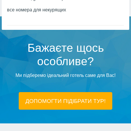
все номера для некурящих
Бажаєте щось
особливе?
Ми підберемо ідеальний готель саме для Вас!
ДОПОМОГТИ ПІДIБРАТИ ТУР!