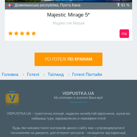
Домініканська республіка, Пунта Кана
91 %
Majestic Mirage 5*
Маджестик Мираж
n\a
УСI ГОТЕЛІ
ПО КРАIНАМ
Головна
›
Готелі
›
Таїланд
›
Готелі Паттайи
VIDPUSTKA.UA
Ми втілимо в життя Ваші мрії
VIDPUSTKA.UA – туристична агенція, надаємо незабутній відпочинок, шукаємо
найкращі тури, відправляємо в перевірені отелі!
Будь-яке використання матеріалів даного сайту має супроводжуватися
посиланням на джерело, для інтернет-ресурсів - незакритих від індексації,