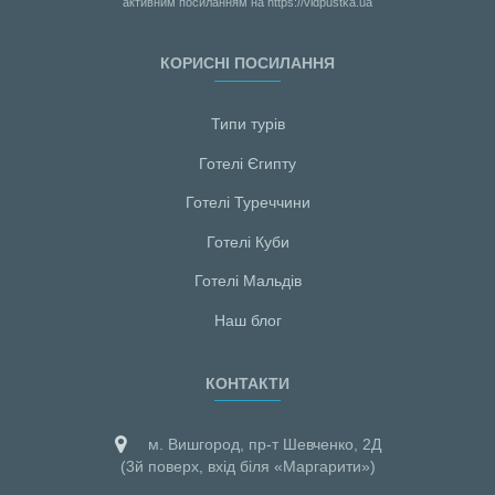
активним посиланням на https://vidpustka.ua
КОРИСНІ ПОСИЛАННЯ
Типи турів
Готелі Єгипту
Готелі Туреччини
Готелі Куби
Готелі Мальдiв
Наш блог
КОНТАКТИ
м. Вишгород, пр-т Шевченко, 2Д
(3й поверх, вхід біля «Маргарити»)